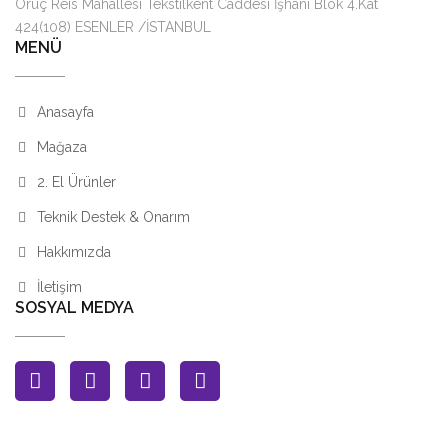
Oruç Reis Mahallesi Tekstilkent Caddesi İşhanı Blok 4.Kat
424(108) ESENLER /İSTANBUL
MENÜ
Anasayfa
Mağaza
2. El Ürünler
Teknik Destek & Onarım
Hakkımızda
İletişim
SOSYAL MEDYA