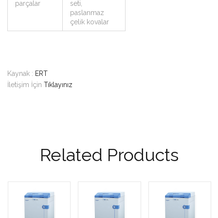
parçalar
seti,
paslanmaz
çelik kovalar
Kaynak :
ERT
İletişim İçin
Tıklayınız
Related Products