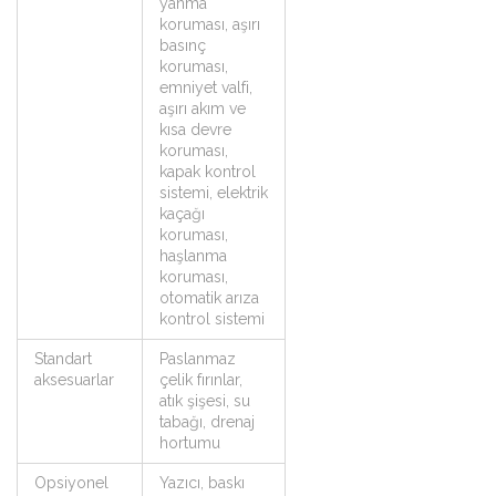
yanma
koruması, aşırı
basınç
koruması,
emniyet valfi,
aşırı akım ve
kısa devre
koruması,
kapak kontrol
sistemi, elektrik
kaçağı
koruması,
haşlanma
koruması,
otomatik arıza
kontrol sistemi
Standart
Paslanmaz
aksesuarlar
çelik fırınlar,
atık şişesi, su
tabağı, drenaj
hortumu
Opsiyonel
Yazıcı, baskı