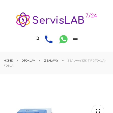
HOME
OTOKLAV
ZEALWAY
ZEALWAY DIK TIP OTOKLA-
FD80A