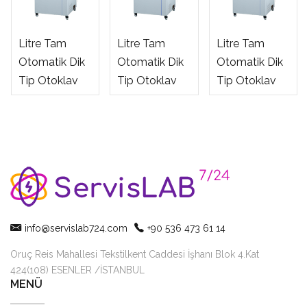
Zealway 110
Zealway 110
Zealway 85
Litre Tam
Litre Tam
Litre Tam
Otomatik Dik
Otomatik Dik
Otomatik Dik
Tip Otoklav
Tip Otoklav
Tip Otoklav
GR110DF
GR110DA
GR85DR
info@servislab724.com
+90 536 473 61 14
Oruç Reis Mahallesi Tekstilkent Caddesi İşhanı Blok 4.Kat
424(108) ESENLER /İSTANBUL
MENÜ