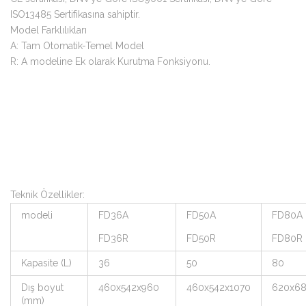
ISO13485 Sertifikasına sahiptir.
Model Farklılıkları
A: Tam Otomatik-Temel Model
R: A modeline Ek olarak Kurutma Fonksiyonu.
Teknik Özellikler:
modeli
FD36A
FD50A
FD80A
FD36R
FD50R
FD80R
Kapasite (L)
36
50
80
Dış boyut
460x542x960
460x542x1070
620x68
(mm)