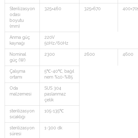
Sterilizasyon
325×460
325×670
400×70
odası
boyutu
(mm)
Anma güç
220V
kaynağı
50Hz/60Hz
Nominal
2300
2600
4600
güç (W)
Çalışma
5℃-40℃, bağıl
ortamı
nem %10-%85
Oda
SUS 304
malzemesi
paslanmaz
çelik
sterilizasyon
105-135℃
sıcaklığı
sterilizasyon
1-300 dk
süresi