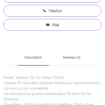
Telefon
Mail
Description
Reviews (0)
Model : Zealway Dik Tip Otokla- FD80A
Zealway FD serisi akıllı otoklavlar Sterilizasyon gereksinimleriniz
için kesin çözüm sunmaktadır.
Laboratuvarınızda güvenle kullanacağınız FD Serisi Dik Tip
Otoklavlar:
CE sertifikası, DNV’ye Göre ISO9001 Sertifikası, DNV’ye Göre