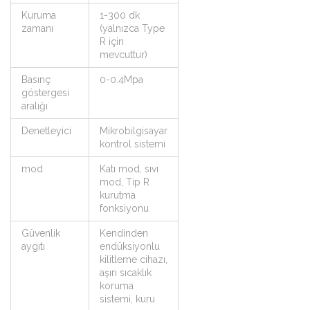
Kuruma
1-300 dk
zamanı
(yalnızca Type
R için
mevcuttur)
Basınç
0-0.4Mpa
göstergesi
aralığı
Denetleyici
Mikrobilgisayar
kontrol sistemi
mod
Katı mod, sıvı
mod, Tip R
kurutma
fonksiyonu
Güvenlik
Kendinden
aygıtı
endüksiyonlu
kilitleme cihazı,
aşırı sıcaklık
koruma
sistemi, kuru