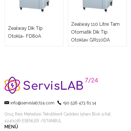
Zealway 110 Litre Tam
Zealway Dik Tip
Otomatik Dik Tip
Otokla- FD80A
Otoklav GR110DA
info@servislab724.com
+90 536 473 61 14
Oruç Reis Mahallesi Tekstilkent Caddesi İşhanı Blok 4.Kat
424(108) ESENLER /İSTANBUL
MENÜ