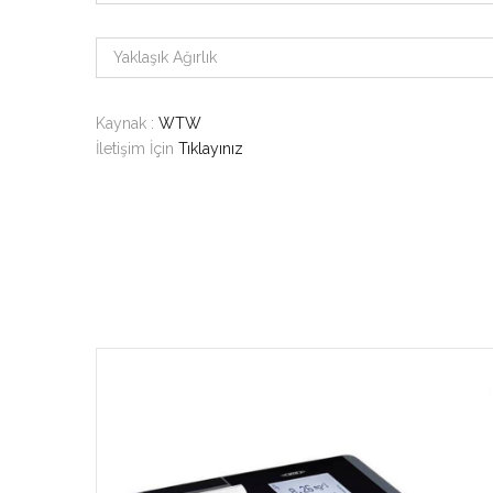
Yaklaşık Ağırlık
Kaynak :
WTW
İletişim İçin
Tıklayınız