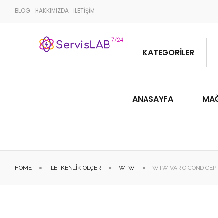
BLOG
HAKKIMIZDA
İLETİŞİM
KATEGORILER
ANASAYFA
MA
HOME
İLETKENLIK ÖLÇER
WTW
WTW VARIO COND CEP T