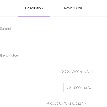
Description
Reviews (0)
 Sürüm)
tkenlik ölçer.
: 0,00… 19,99 (ms/cm)
: 0… 1999 mg/L
: -5.0… 105.0 °C (23… 212 °F)