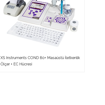
XS Instruments COND 80+ Masaüstü İletkenlik
Ölçer + EC Hücresi
WT