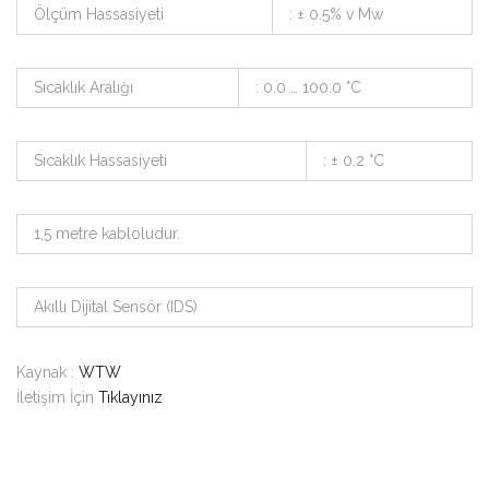
Ölçüm Hassasiyeti
: ± 0.5% v Mw
Sıcaklık Aralığı
: 0.0 … 100.0 °C
Sıcaklık Hassasiyeti
: ± 0.2 °C
1,5 metre kabloludur.
Akıllı Dijital Sensör (IDS)
Kaynak :
WTW
İletişim İçin
Tıklayınız