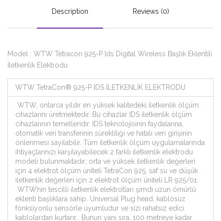
Description
Reviews (0)
Model : WTW Tetracon 925-P Ids Digital Wireless Başlık Eklentili
İletkenlik Elektrodu
WTW TetraCon® 925-P IDS İLETKENLİK ELEKTRODU
WTW, onlarca yıldır en yüksek kalitedeki iletkenlik ölçüm
cihazlarını üretmektedir. Bu cihazlar IDS iletkenlik ölçüm
cihazlarının temelleridir. IDS teknolojisinin faydalarına,
otomatik veri transferinin sürekliliği ve hatalı veri girişinin
önlenmesi sayılabilir. Tüm iletkenlik ölçüm uygulamalarında
ihtiyaçlarınızı karşılayabilecek 2 farklı iletkenlik elektrodu
modeli bulunmaktadır; orta ve yüksek iletkenlik değerleri
için 4 elektrot ölçüm üniteli TetraCon 925, saf su ve düşük
iletkenlik değerleri için 2 elektrot ölçüm üniteli LR 925/01.
WTW’nin tescilli iletkenlik elektrotları şimdi uzun ömürlü
eklenti başlıklara sahip. Universal Plug head, kablosuz
fonksiyonlu sensörle uyumludur ve sizi rahatsız edici
kablolardan kurtarır. Bunun yanı sıra, 100 metreye kadar