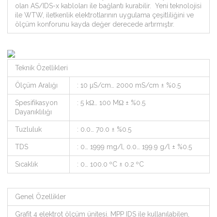
olan AS/IDS-x kabloları ile bağlantı kurabilir. Yeni teknolojisi
ile WTW, iletkenlik elektrotlarının uygulama çeşitliliğini ve
ölçüm konforunu kayda değer derecede artırmıştır.
Teknik Özellikleri
Ölçüm Aralığı
: 10 µS/cm… 2000 mS/cm ± %0.5
Spesifikasyon
: 5 kΩ… 100 MΩ ± %0.5
Dayanıklılığı
Tuzluluk
: 0.0… 70.0 ± %0.5
TDS
: 0… 1999 mg/l, 0.0… 199.9 g/l ± %0.5
Sıcaklık
: 0… 100.0 ºC ± 0.2 ºC
Genel Özellikler
Grafit 4 elektrot ölçüm ünitesi. MPP IDS ile kullanılabilen,