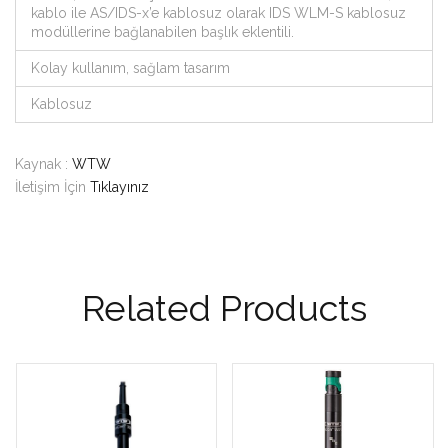
kablo ile AS/IDS-x’e kablosuz olarak IDS WLM-S kablosuz
modüllerine bağlanabilen başlık eklentili.
Kolay kullanım, sağlam tasarım
Kablosuz
Kaynak :
WTW
İletişim İçin
Tıklayınız
Related Products