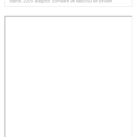
standı, 220V adaptör, sorfware ve kablosu ile birlikte