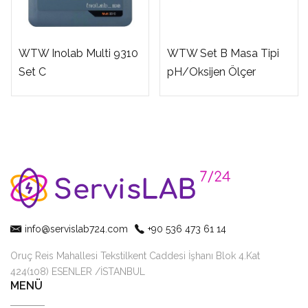
WTW Inolab Multi 9310
WTW Set B Masa Tipi
Set C
pH/Oksijen Ölçer
info@servislab724.com
+90 536 473 61 14
Oruç Reis Mahallesi Tekstilkent Caddesi İşhanı Blok 4.Kat
424(108) ESENLER /İSTANBUL
MENÜ