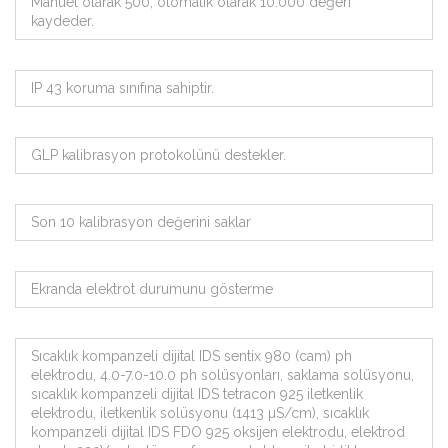
Manuel olarak 500, otomatik olarak 10.000 değeri
kaydeder.
IP 43 koruma sınıfına sahiptir.
GLP kalibrasyon protokolünü destekler.
Son 10 kalibrasyon değerini saklar
Ekranda elektrot durumunu gösterme
Sıcaklık kompanzeli dijital IDS sentix 980 (cam) ph
elektrodu, 4.0-7.0-10.0 ph solüsyonları, saklama solüsyonu,
sıcaklık kompanzeli dijital IDS tetracon 925 iletkenlik
elektrodu, iletkenlik solüsyonu (1413 µS/cm), sıcaklık
kompanzeli dijital IDS FDO 925 oksijen elektrodu, elektrod