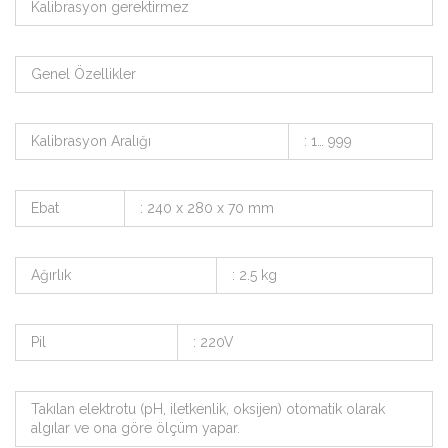
Kalibrasyon gerektirmez
Genel Özellikler
Kalibrasyon Aralığı
: 1… 999
Ebat
: 240 x 280 x 70 mm
Ağırlık
: 2.5 kg
Pil
: 220V
Takılan elektrotu (pH, iletkenlik, oksijen) otomatik olarak
algılar ve ona göre ölçüm yapar.