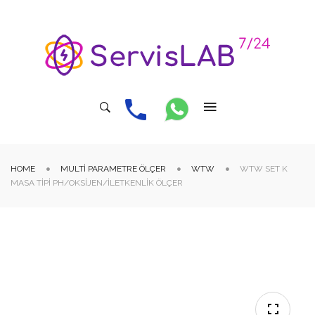
HOME
MULTI PARAMETRE ÖLÇER
WTW
WTW SET K
MASA TIPI PH/OKSIJEN/İLETKENLIK ÖLÇER