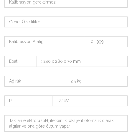
Kalibrasyon gerektirmez
Genel Özellikler
Kalibrasyon Aralığı
: 0… 999
Ebat
: 240 x 280 x 70 mm
Ağırlık
: 2.5 kg
Pil
: 220V
Takılan elektrotu (pH, iletkenlik, oksijen) otomatik olarak
algılar ve ona göre ölçüm yapar