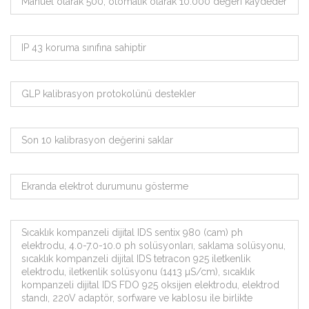
Manuel olarak 500, otomatik olarak 10.000 değeri kaydeder
IP 43 koruma sınıfına sahiptir
GLP kalibrasyon protokolünü destekler
Son 10 kalibrasyon değerini saklar
Ekranda elektrot durumunu gösterme
Sıcaklık kompanzeli dijital IDS sentix 980 (cam) ph
elektrodu, 4.0-7.0-10.0 ph solüsyonları, saklama solüsyonu,
sıcaklık kompanzeli dijital IDS tetracon 925 iletkenlik
elektrodu, iletkenlik solüsyonu (1413 µS/cm), sıcaklık
kompanzeli dijital IDS FDO 925 oksijen elektrodu, elektrod
standı, 220V adaptör, sorfware ve kablosu ile birlikte