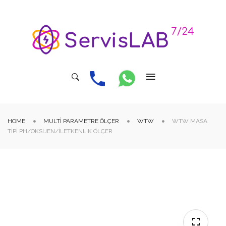
HOME
MULTI PARAMETRE ÖLÇER
WTW
WTW MASA
TIPI PH/OKSIJEN/İLETKENLIK ÖLÇER