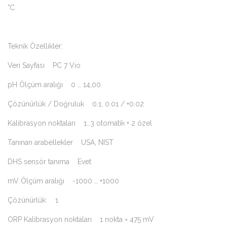
°C
Teknik Özellikler:
Veri Sayfası PC 7 Vio
pH Ölçüm aralığı 0 … 14,00
Çözünürlük / Doğruluk 0.1, 0.01 / +0.02
Kalibrasyon noktaları 1…3 otomatik + 2 özel
Tanınan arabellekler USA, NIST
DHS sensör tanıma Evet
mV Ölçüm aralığı -1000 … +1000
Çözünürlük: 1
ORP Kalibrasyon noktaları 1 nokta = 475 mV