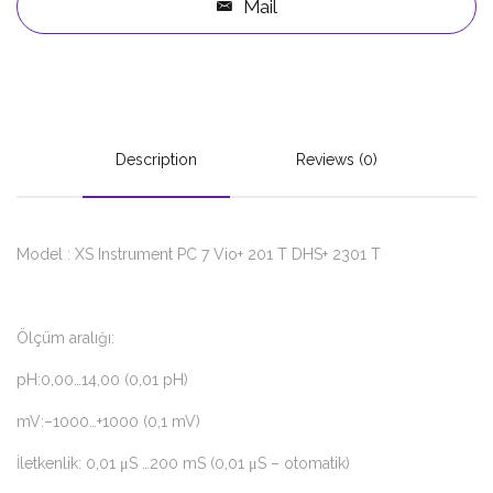
Mail
Description
Reviews (0)
Model : XS Instrument PC 7 Vio+ 201 T DHS+ 2301 T
Ölçüm aralığı:
pH:0,00…14,00 (0,01 pH)
mV:–1000…+1000 (0,1 mV)
İletkenlik: 0,01 μS …200 mS (0,01 μS – otomatik)