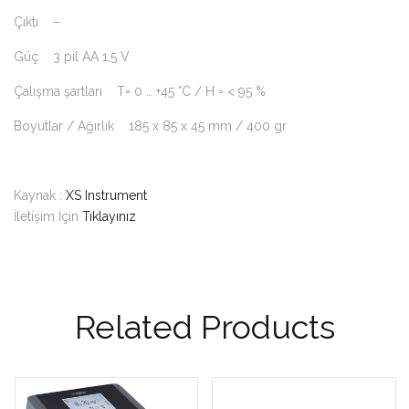
Çıktı –
Güç 3 pil AA 1,5 V
Çalışma şartları T= 0 … +45 °C / H = < 95 %
Boyutlar / Ağırlık 185 x 85 x 45 mm / 400 gr
Kaynak :
XS Instrument
İletişim İçin
Tıklayınız
Related Products