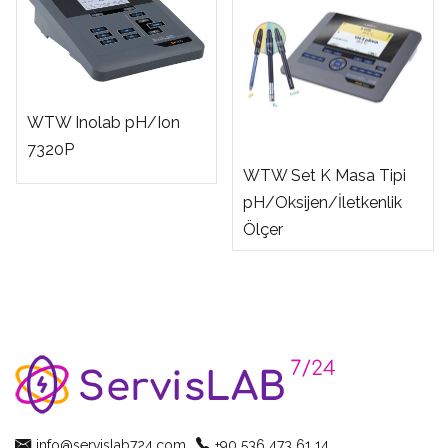
WTW Inolab pH/Ion
7320P
WTW Set K Masa Tipi
pH/Oksijen/İletkenlik
Ölçer
info@servislab724.com
+90 536 473 61 14