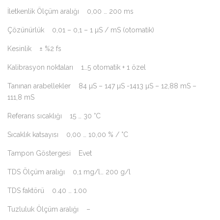
İletkenlik Ölçüm aralığı 0,00 … 200 ms
Çözünürlük 0,01 – 0,1 – 1 µS / mS (otomatik)
Kesinlik ± %2 fs
Kalibrasyon noktaları 1…5 otomatik + 1 özel
Tanınan arabellekler 84 µS – 147 µS -1413 µS – 12,88 mS –
111,8 mS
Referans sıcaklığı 15 … 30 °C
Sıcaklık katsayısı 0,00 … 10,00 % / °C
Tampon Göstergesi Evet
TDS Ölçüm aralığı 0,1 mg/l… 200 g/l
TDS faktörü 0.40 … 1.00
Tuzluluk Ölçüm aralığı –