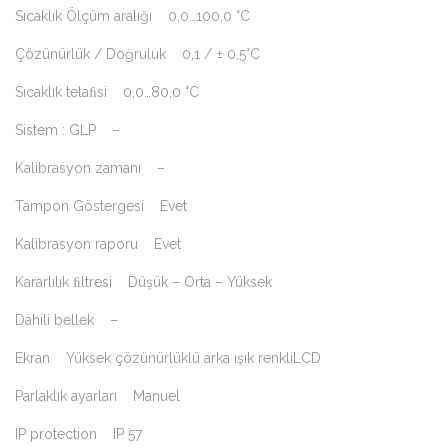
Sıcaklık Ölçüm aralığı 0,0…100,0 °C
Çözünürlük / Doğruluk 0,1 / ± 0,5°C
Sıcaklık telaﬁsi 0,0…80,0 °C
Sistem : GLP –
Kalibrasyon zamanı –
Tampon Göstergesi Evet
Kalibrasyon raporu Evet
Kararlılık ﬁltresi Düşük – Orta – Yüksek
Dahili bellek –
Ekran Yüksek çözünürlüklü arka ışık renkliLCD
Parlaklık ayarları Manuel
IP protection IP 57