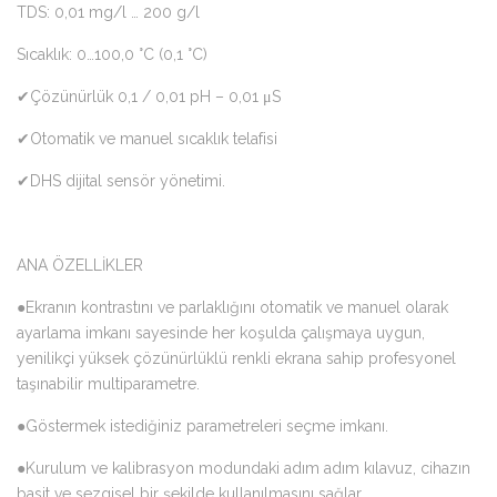
TDS: 0,01 mg/l … 200 g/l
Sıcaklık: 0…100,0 °C (0,1 °C)
✔Çözünürlük 0,1 / 0,01 pH – 0,01 μS
✔Otomatik ve manuel sıcaklık telafisi
✔DHS dijital sensör yönetimi.
ANA ÖZELLİKLER
●Ekranın kontrastını ve parlaklığını otomatik ve manuel olarak
ayarlama imkanı sayesinde her koşulda çalışmaya uygun,
yenilikçi yüksek çözünürlüklü renkli ekrana sahip profesyonel
taşınabilir multiparametre.
●Göstermek istediğiniz parametreleri seçme imkanı.
●Kurulum ve kalibrasyon modundaki adım adım kılavuz, cihazın
basit ve sezgisel bir şekilde kullanılmasını sağlar.