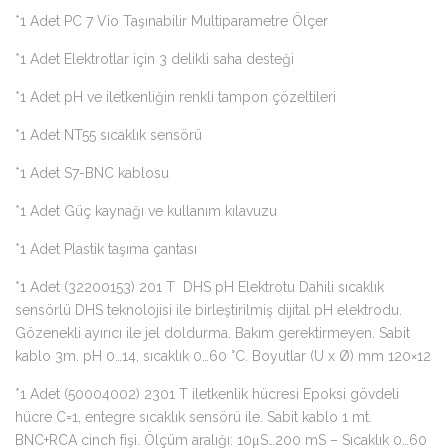
*1 Adet PC 7 Vio Taşınabilir Multiparametre Ölçer
*1 Adet Elektrotlar için 3 delikli saha desteği
*1 Adet pH ve iletkenliğin renkli tampon çözeltileri
*1 Adet NT55 sıcaklık sensörü
*1 Adet S7-BNC kablosu
*1 Adet Güç kaynağı ve kullanım kılavuzu
*1 Adet Plastik taşıma çantası
*1 Adet (32200153) 201 T DHS pH Elektrotu Dahili sıcaklık
sensörlü DHS teknolojisi ile birleştirilmiş dijital pH elektrodu.
Gözenekli ayırıcı ile jel doldurma. Bakım gerektirmeyen. Sabit
kablo 3m. pH 0…14, sıcaklık 0…60 °C. Boyutlar (U x Ø) mm 120×12
*1 Adet (50004002) 2301 T iletkenlik hücresi Epoksi gövdeli
hücre C=1, entegre sıcaklık sensörü ile. Sabit kablo 1 mt.
BNC+RCA cinch fişi. Ölçüm aralığı: 10μS…200 mS – Sıcaklık 0…60