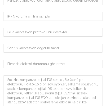
Manuel olarak 500, otomatik olarak 10.000 değeri kaydeder
IP 43 koruma sınıfına sahiptir
GLP kalibrasyon protokolünü destekler
Son 10 kalibrasyon değerini saklar
Ekranda elektrot durumunu gösterme
Sıcaklık kompanzeli dijital IDS sentix 980 (cam) ph
elektrodu, 4.0-7.0-10.0 ph solüsyonları, saklama solüsyonu,
sıcaklık kompanzeli dijital IDS tetracon 925 iletkenlik
elektrodu, iletkenlik solüsyonu (1413 µS/cm), sıcaklık
kompanzeli dijital IDS FDO 925 oksijen elektrodu, elektrod
standı, 220V adaptör, sorfware ve kablosu ile birlikte