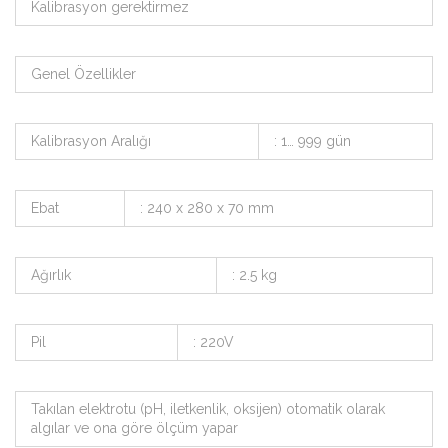
Kalibrasyon gerektirmez
Genel Özellikler
Kalibrasyon Aralığı
: 1… 999 gün
Ebat
: 240 x 280 x 70 mm
Ağırlık
: 2.5 kg
Pil
: 220V
Takılan elektrotu (pH, iletkenlik, oksijen) otomatik olarak
algılar ve ona göre ölçüm yapar