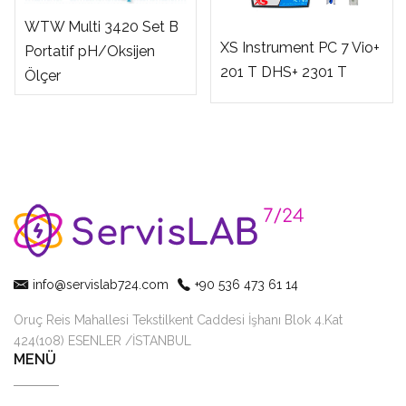
WTW Multi 3420 Set B
XS Instrument PC 7 Vio+
Portatif pH/Oksijen
201 T DHS+ 2301 T
Ölçer
info@servislab724.com
+90 536 473 61 14
Oruç Reis Mahallesi Tekstilkent Caddesi İşhanı Blok 4.Kat
424(108) ESENLER /İSTANBUL
MENÜ