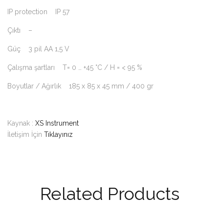
IP protection IP 57
Çıktı –
Güç 3 pil AA 1,5 V
Çalışma şartları T= 0 … +45 °C / H = < 95 %
Boyutlar / Ağırlık 185 x 85 x 45 mm / 400 gr
Kaynak :
XS Instrument
İletişim İçin
Tıklayınız
Related Products