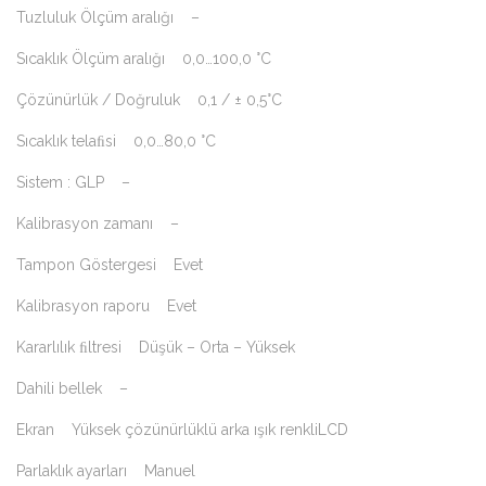
Tuzluluk Ölçüm aralığı –
Sıcaklık Ölçüm aralığı 0,0…100,0 °C
Çözünürlük / Doğruluk 0,1 / ± 0,5°C
Sıcaklık telaﬁsi 0,0…80,0 °C
Sistem : GLP –
Kalibrasyon zamanı –
Tampon Göstergesi Evet
Kalibrasyon raporu Evet
Kararlılık ﬁltresi Düşük – Orta – Yüksek
Dahili bellek –
Ekran Yüksek çözünürlüklü arka ışık renkliLCD
Parlaklık ayarları Manuel