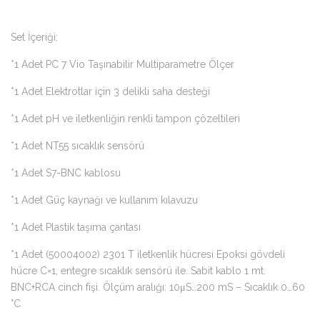
Set İçeriği:
*1 Adet PC 7 Vio Taşınabilir Multiparametre Ölçer
*1 Adet Elektrotlar için 3 delikli saha desteği
*1 Adet pH ve iletkenliğin renkli tampon çözeltileri
*1 Adet NT55 sıcaklık sensörü
*1 Adet S7-BNC kablosu
*1 Adet Güç kaynağı ve kullanım kılavuzu
*1 Adet Plastik taşıma çantası
*1 Adet (50004002) 2301 T iletkenlik hücresi Epoksi gövdeli
hücre C=1, entegre sıcaklık sensörü ile. Sabit kablo 1 mt.
BNC+RCA cinch fişi. Ölçüm aralığı: 10μS…200 mS – Sıcaklık 0…60
°C