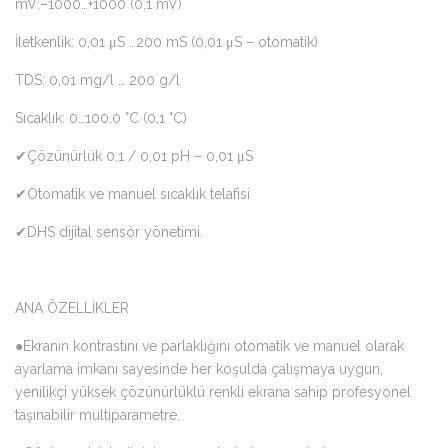
mV:–1000…+1000 (0,1 mV)
İletkenlik: 0,01 μS …200 mS (0,01 μS – otomatik)
TDS: 0,01 mg/l … 200 g/l
Sıcaklık: 0…100,0 °C (0,1 °C)
✔Çözünürlük 0,1 / 0,01 pH – 0,01 μS
✔Otomatik ve manuel sıcaklık telafisi
✔DHS dijital sensör yönetimi.
ANA ÖZELLİKLER
●Ekranın kontrastını ve parlaklığını otomatik ve manuel olarak
ayarlama imkanı sayesinde her koşulda çalışmaya uygun,
yenilikçi yüksek çözünürlüklü renkli ekrana sahip profesyonel
taşınabilir multiparametre.