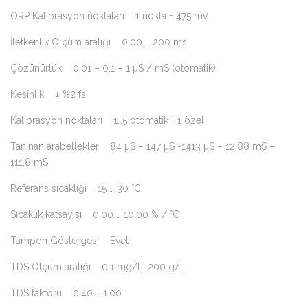
ORP Kalibrasyon noktaları 1 nokta = 475 mV
İletkenlik Ölçüm aralığı 0,00 … 200 ms
Çözünürlük 0,01 – 0,1 – 1 µS / mS (otomatik)
Kesinlik ± %2 fs
Kalibrasyon noktaları 1…5 otomatik + 1 özel
Tanınan arabellekler 84 µS – 147 µS -1413 µS – 12,88 mS –
111,8 mS
Referans sıcaklığı 15 … 30 °C
Sıcaklık katsayısı 0,00 … 10,00 % / °C
Tampon Göstergesi Evet
TDS Ölçüm aralığı 0,1 mg/l… 200 g/l
TDS faktörü 0.40 … 1.00