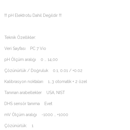
!!! pH Elektrotu Dahil Değildir !!!
Teknik Özellikler:
Veri Sayfası PC 7 Vio
pH Ölçüm aralığı 0 … 14,00
Çözünürlük / Doğruluk 0.1, 0.01 / +0.02
Kalibrasyon noktaları 1…3 otomatik + 2 özel
Tanınan arabellekler USA, NIST
DHS sensör tanıma Evet
mV Ölçüm aralığı -1000 … +1000
Çözünürlük: 1