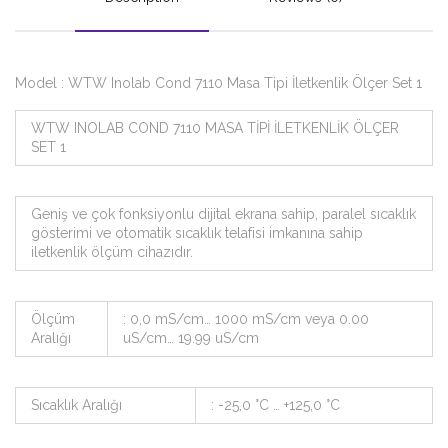
Model : WTW Inolab Cond 7110 Masa Tipi İletkenlik Ölçer Set 1
WTW INOLAB COND 7110 MASA TİPİ İLETKENLİK ÖLÇER
SET 1
Geniş ve çok fonksiyonlu dijital ekrana sahip, paralel sıcaklık
gösterimi ve otomatik sıcaklık telafisi imkanına sahip
iletkenlik ölçüm cihazıdır.
Ölçüm
: 0,0 mS/cm… 1000 mS/cm veya 0.00
Aralığı
uS/cm… 19.99 uS/cm
Sıcaklık Aralığı
: -25,0 °C … +125,0 °C