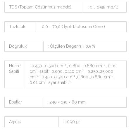
TDS (Toplam Çözünmüş madde)
: 0 … 1999 mg/lt
Tuzluluk
: 0,0 … 70,0 ( İyot Tablosuna Göre )
Doğruluk
: Ölçülen Değerin ± 0,5 %
Hücre
: 0.450….0.500 cm¨¹ , 0.800….0.880 cm¨¹ , 0.01
Sabiti
cm¨¹ sabit ; 0.090…0.110 cm¨¹ , 0.250…25.000
cm¨¹ , 0.450…0.500 cm¨¹ ,0.800….0.880 cm¨¹ ,
0.01 cm¨¹ ayarlanabilir.
Ebatlar
: 240 × 190 × 80 mm
Ağırlık
: 1000 gr