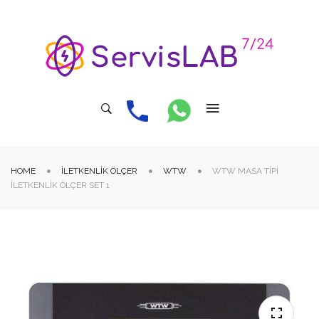
HOME
İLETKENLIK ÖLÇER
WTW
WTW MASA TIPI
İLETKENLIK ÖLÇER SET 1