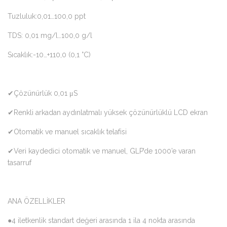
Tuzluluk:0,01…100,0 ppt
TDS: 0,01 mg/l…100,0 g/l
Sıcaklık:-10…+110,0 (0,1 °C)
✔Çözünürlük 0,01 μS
✔Renkli arkadan aydınlatmalı yüksek çözünürlüklü LCD ekran
✔Otomatik ve manuel sıcaklık telafisi
✔Veri kaydedici otomatik ve manuel, GLP’de 1000’e varan
tasarruf
ANA ÖZELLİKLER
●4 iletkenlik standart değeri arasında 1 ila 4 nokta arasında