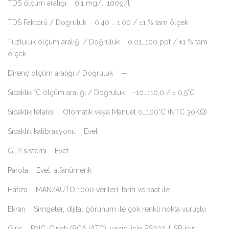
TDS ölçüm aralığı 0,1 mg/l…100g/l
TDS Faktörü / Doğruluk 0.40 … 1.00 / ±1 % tam ölçek
Tuzluluk ölçüm aralığı / Doğruluk 0,01…100 ppt / ±1 % tam
ölçek
Direnç ölçüm aralığı / Doğruluk —
Sıcaklık °C ölçüm aralığı / Doğruluk -10…110,0 / ± 0,5°C
Sıcaklık telaﬁsi Otomatik veya Manuel 0…100°C (NTC 30KΩ)
Sıcaklık kalibrasyonu Evet
GLP sistemi Evet
Parola Evet, alfanümerik
Hafıza MAN/AUTO 1000 verileri, tarih ve saat ile
Ekran Simgeler, dijital görünüm ile çok renkli nokta vuruşlu
Giriş BNC, Cinch/RCA (ATC), yazıcı için RS232, USB için