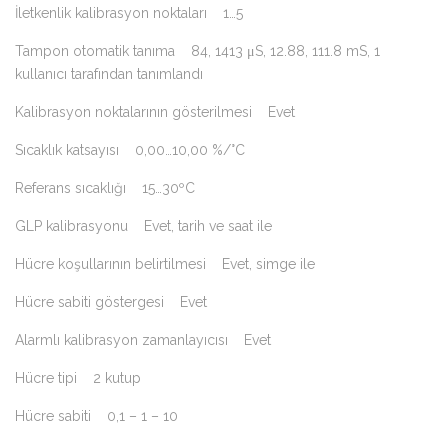
İletkenlik kalibrasyon noktaları 1…5
Tampon otomatik tanıma 84, 1413 μS, 12.88, 111.8 mS, 1
kullanıcı tarafından tanımlandı
Kalibrasyon noktalarının gösterilmesi Evet
Sıcaklık katsayısı 0,00…10,00 %/°C
Referans sıcaklığı 15…30ºC
GLP kalibrasyonu Evet, tarih ve saat ile
Hücre koşullarının belirtilmesi Evet, simge ile
Hücre sabiti göstergesi Evet
Alarmlı kalibrasyon zamanlayıcısı Evet
Hücre tipi 2 kutup
Hücre sabiti 0,1 – 1 – 10