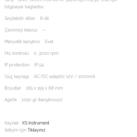
bilgisayar bağlantısı
Seçilebilir diller 8 dil
Çevrimiçi kılavuz —
Manyetik karıştırıcı Evet
Hız kontrolü 0…3000 rpm
IP protection IP 54
Güç kaynağı AC/DC adaptör 12V / 1000mA
Boyutlar 165 x 195 x 68 mm
Ağırlık 1050 gr (karıştırıcısız)
Kaynak :
XS Instrument
İletişim İçin
Tıklayınız