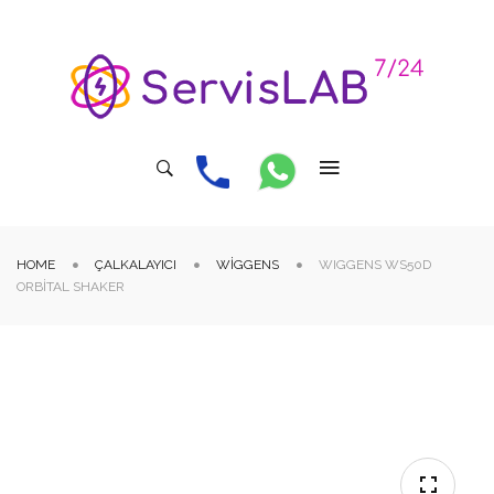
HOME
ÇALKALAYICI
WIGGENS
WIGGENS WS50D
ORBITAL SHAKER