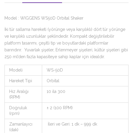
Model : WIGGENS WS50D Orbital Shaker
İki tür sallama hareketi (yörünge veya karşılıklı) dört tür yörünge
ve karşılıklı uzunluklar şeklindedir. Kompakt değiştirilebilir
platform tasarımı, çeşitli tip ve boyutlardaki platformlar
barındırır. Yuvarlak şişeler, Erlenmeyer şişeleri, kültür şişeleri gibi
250 ml’den fazla kapasiteye sahip kaplar için idealdir.
Modeli
WS-50D
Hareket Tipi
Orbital
Hız Aralığı
10 ila 300
(RPM)
Doğruluk
± 2 (100 RPM)
(rpm)
Zamanlayıcı
İleri ve Geri: 1 dk – 999 dk
(dak)