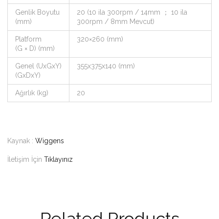
Genlik Boyutu
20 (10 ila 300rpm / 14mm ； 10 ila
(mm)
300rpm / 8mm Mevcut)
Platform
320×260 (mm)
(G × D) (mm)
Genel (UxGxY)
355x375x140 (mm)
(GxDxY)
Ağırlık (kg)
20
Kaynak :
Wiggens
İletişim İçin
Tıklayınız
Related Products