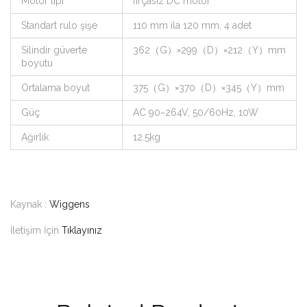
Motor tipi
fırçasız DC motor
Standart rulo şişe
110 mm ila 120 mm, 4 adet
Silindir güverte
362（G）×299（D）×212（Y）mm
boyutu
Ortalama boyut
375（G）×370（D）×345（Y）mm
Güç
AC 90~264V, 50/60Hz, 10W
Ağırlık
12.5kg
Kaynak :
Wiggens
İletişim İçin
Tıklayınız