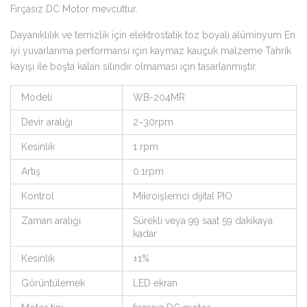
Fırçasız DC Motor mevcuttur.
Dayanıklılık ve temizlik için elektrostatik toz boyalı alüminyum En
iyi yuvarlanma performansı için kaymaz kauçuk malzeme Tahrik
kayışı ile boşta kalan silindir olmaması için tasarlanmıştır.
Modeli
WB-204MR
Devir aralığı
2~30rpm
Kesinlik
1 rpm
Artış
0.1rpm
Kontrol
Mikroişlemci dijital PIO
Zaman aralığı
Sürekli veya 99 saat 59 dakikaya
kadar
Kesinlik
±1%
Görüntülemek
LED ekran