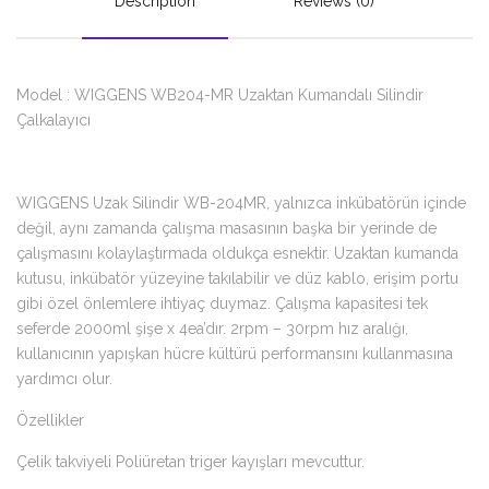
Description
Reviews (0)
Model : WIGGENS WB204-MR Uzaktan Kumandalı Silindir
Çalkalayıcı
WIGGENS Uzak Silindir WB-204MR, yalnızca inkübatörün içinde
değil, aynı zamanda çalışma masasının başka bir yerinde de
çalışmasını kolaylaştırmada oldukça esnektir. Uzaktan kumanda
kutusu, inkübatör yüzeyine takılabilir ve düz kablo, erişim portu
gibi özel önlemlere ihtiyaç duymaz. Çalışma kapasitesi tek
seferde 2000ml şişe x 4ea’dır. 2rpm – 30rpm hız aralığı,
kullanıcının yapışkan hücre kültürü performansını kullanmasına
yardımcı olur.
Özellikler
Çelik takviyeli Poliüretan triger kayışları mevcuttur.