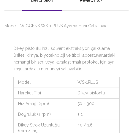
Description
Reviews (0)
Model : WIGGENS WS-1 PLUS Ayırma Huni Çalkalayıcı
Dikey pistonlu hızlı solvent ekstraksiyon çalkalama
ünitesi kimya, biyoteknoloji ve tıbbi laboratuvarlardaki
herhangi bir seri veya karşılaştırmalı protokol için aynı
koşullarda altı numuneyi sallayabilir.
Modeli
WS-1PLUS
Hareket Tipi
Dikey pistonlu
Hız Aralığı (rpm)
50 ~ 300
Doğruluk (± rpm)
± 1
Dikey Strok Uzunluğu
40 / 1.6
(mm / inç)