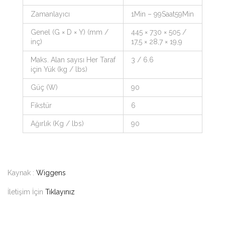
Zamanlayıcı
1Min – 99Saat59Min
Genel (G × D × Y) (mm /
445 × 730 × 505 /
inç)
17,5 × 28,7 × 19,9
Maks. Alan sayısı Her Taraf
3 / 6.6
için Yük (kg / lbs)
Güç (W)
90
Fikstür
6
Ağırlık (Kg / lbs)
90
Kaynak :
Wiggens
İletişim İçin
Tıklayınız