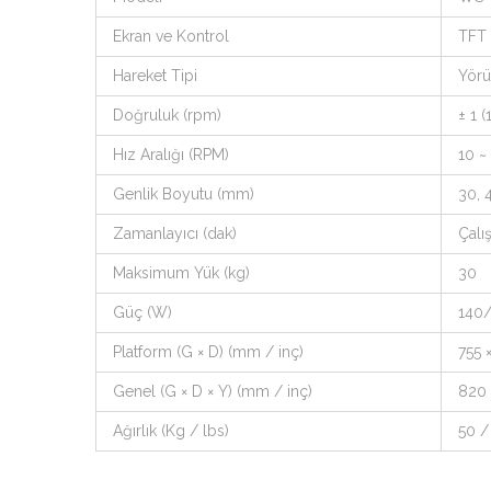
Ekran ve Kontrol
TFT 
Hareket Tipi
Yörü
Doğruluk (rpm)
± 1 
Hız Aralığı (RPM)
10 ~
Genlik Boyutu (mm)
30, 
Zamanlayıcı (dak)
Çalış
Maksimum Yük (kg)
30
Güç (W)
140
Platform (G × D) (mm / inç)
755 
Genel (G × D × Y) (mm / inç)
820 
Ağırlık (Kg / lbs)
50 /