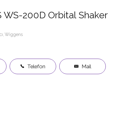
WS-200D Orbital Shaker
cı
Wiggens
Telefon
Mail