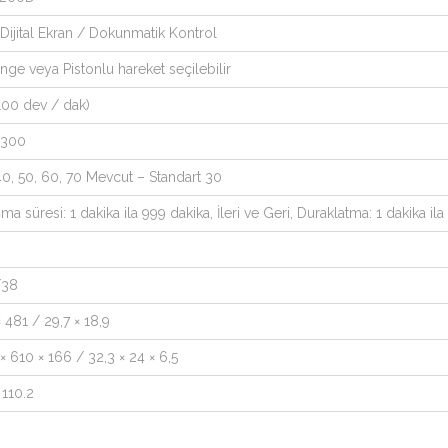
Dijital Ekran / Dokunmatik Kontrol
nge veya Pistonlu hareket seçilebilir
(100 dev / dak)
 300
40, 50, 60, 70 Mevcut – Standart 30
ma süresi: 1 dakika ila 999 dakika, İleri ve Geri, Duraklatma: 1 dakika il
/38
× 481 / 29,7 × 18,9
× 610 × 166 / 32,3 × 24 × 6,5
 110.2