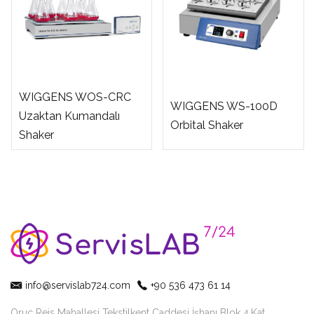
WIGGENS WOS-CRC
WIGGENS WS-100D
Uzaktan Kumandalı
Orbital Shaker
Shaker
info@servislab724.com
+90 536 473 61 14
Oruç Reis Mahallesi Tekstilkent Caddesi İşhanı Blok 4.Kat