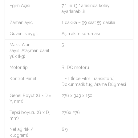
Eğim Açısı
7 ° ile 13 ° arasında kolay
ayarlanabilir
Zamanlayıcı
1 dakika – 99 saat 59 dakika
Güvenlik aygıtı
Aşırı akım koruması
Maks. Alan
5
sayısı Ataşman dahil
yük (kg)
Motor tipi
BLDC motoru
Kontrol Paneli
TFT (İnce Film Transistörü),
Dokunmatik tuş, Arama Düğmesi
Genel Boyut (G × D ×
276 x 343 x 150
Y, mm)
Tepsi boyutu (G x D,
276x 276
mm)
Net ağırlık /
6.9
kilogram)