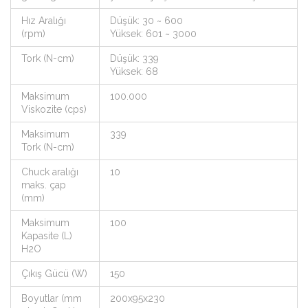
Hız Aralığı
Düşük: 30 ~ 600
(rpm)
Yüksek: 601 ~ 3000
Tork (N-cm)
Düşük: 339
Yüksek: 68
Maksimum
100.000
Viskozite (cps)
Maksimum
339
Tork (N-cm)
Chuck aralığı
10
maks. çap
(mm)
Maksimum
100
Kapasite (L)
H2O
Çıkış Gücü (W)
150
Boyutlar (mm
200x95x230