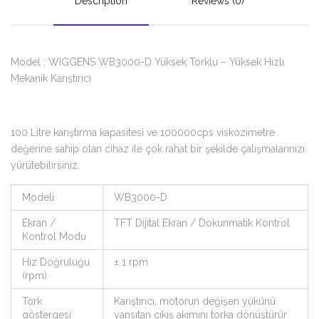
Description
Reviews (0)
Model : WIGGENS WB3000-D Yüksek Torklu – Yüksek Hızlı
Mekanik Karıştırıcı
100 Litre karıştırma kapasitesi ve 100000cps viskozimetre
değerine sahip olan cihaz ile çok rahat bir şekilde çalışmalarınızı
yürütebilirsiniz.
Modeli
WB3000-D
Ekran /
TFT Dijital Ekran / Dokunmatik Kontrol
Kontrol Modu
Hız Doğruluğu
± 1 rpm
(rpm)
Tork
Karıştırıcı, motorun değişen yükünü
göstergesi
yansıtan çıkış akımını torka dönüştürür