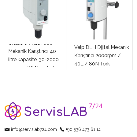
Ohaus e-A51ST060
Velp DLH Dijital Mekanik
Mekanik Karıştırıcı, 40
Karıştırıcı 2000rpm /
litre kapasite, 30-2000
40L / 80N Tork
rpm hız, 60 Ncm tork
info@servislab724.com
+90 536 473 61 14