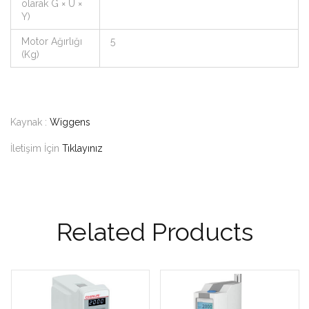
olarak G × U ×
Y)
Motor Ağırlığı
5
(Kg)
Kaynak :
Wiggens
İletişim İçin
Tıklayınız
Related Products