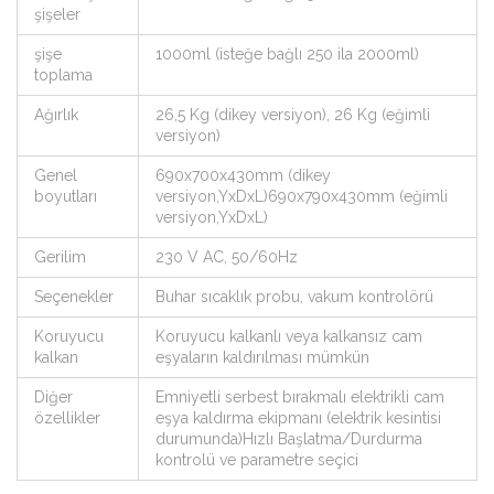
şişeler
şişe
1000ml (isteğe bağlı 250 ila 2000ml)
toplama
Ağırlık
26,5 Kg (dikey versiyon), 26 Kg (eğimli
versiyon)
Genel
690x700x430mm (dikey
boyutları
versiyon,YxDxL)690x790x430mm (eğimli
versiyon,YxDxL)
Gerilim
230 V AC, 50/60Hz
Seçenekler
Buhar sıcaklık probu, vakum kontrolörü
Koruyucu
Koruyucu kalkanlı veya kalkansız cam
kalkan
eşyaların kaldırılması mümkün
Diğer
Emniyetli serbest bırakmalı elektrikli cam
özellikler
eşya kaldırma ekipmanı (elektrik kesintisi
durumunda)Hızlı Başlatma/Durdurma
kontrolü ve parametre seçici