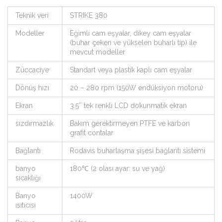
Teknik veri
STRIKE 380
Modeller
Eğimli cam eşyalar, dikey cam eşyalar
(buhar çeken ve yükselen buharlı tip) ile
mevcut modeller
Züccaciye
Standart veya plastik kaplı cam eşyalar
Dönüş hızı
20 – 280 rpm (150W endüksiyon motoru)
Ekran
3.5″ tek renkli LCD dokunmatik ekran
sızdırmazlık
Bakım gerektirmeyen PTFE ve karbon
grafit contalar
Bağlantı
Rodavis buharlaşma şişesi bağlantı sistemi
banyo
180℃ (2 olası ayar: su ve yağ)
sıcaklığı
Banyo
1400W
ısıtıcısı