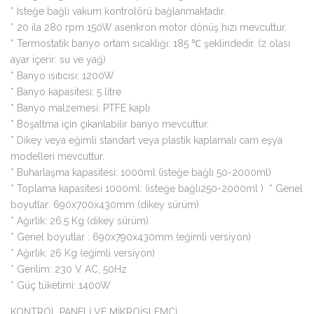
* İsteğe bağlı vakum kontrolörü bağlanmaktadır.
* 20 ila 280 rpm 150W asenkron motor dönüş hızı mevcuttur.
* Termostatik banyo ortam sıcaklığı: 185 ℃ şeklindedir. (2 olası
ayar içerir: su ve yağ)
* Banyo ısıtıcısı: 1200W
* Banyo kapasitesi: 5 litre
* Banyo malzemesi: PTFE kaplı
* Boşaltma için çıkarılabilir banyo mevcuttur.
* Dikey veya eğimli standart veya plastik kaplamalı cam eşya
modelleri mevcuttur.
* Buharlaşma kapasitesi: 1000ml (isteğe bağlı 50-2000ml)
* Toplama kapasitesi 1000ml: (isteğe bağlı250-2000ml ) * Genel
boyutlar: 690x700x430mm (dikey sürüm)
* Ağırlık: 26,5 Kg (dikey sürüm)
* Genel boyutlar : 690x790x430mm (eğimli versiyon)
* Ağırlık: 26 Kg (eğimli versiyon)
* Gerilim: 230 V AC, 50Hz
* Güç tüketimi: 1400W
KONTROL PANELİ VE MİKROİŞLEMCİ