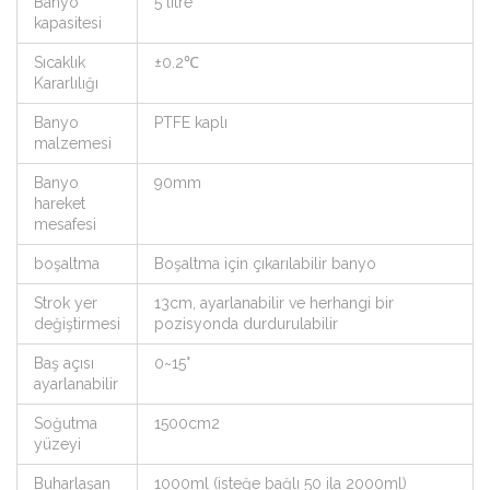
Banyo
5 litre
kapasitesi
Sıcaklık
±0.2℃
Kararlılığı
Banyo
PTFE kaplı
malzemesi
Banyo
90mm
hareket
mesafesi
boşaltma
Boşaltma için çıkarılabilir banyo
Strok yer
13cm, ayarlanabilir ve herhangi bir
değiştirmesi
pozisyonda durdurulabilir
Baş açısı
0~15°
ayarlanabilir
Soğutma
1500cm2
yüzeyi
Buharlaşan
1000ml (isteğe bağlı 50 ila 2000ml)