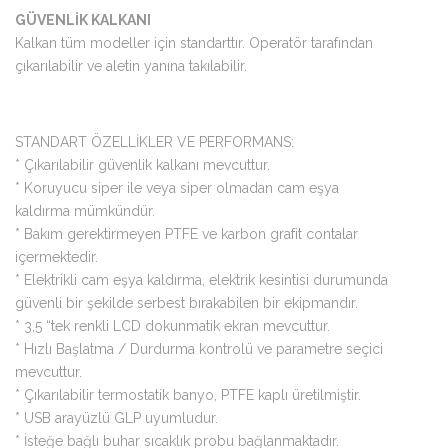
GÜVENLİK KALKANI
Kalkan tüm modeller için standarttır. Operatör tarafından
çıkarılabilir ve aletin yanına takılabilir.
STANDART ÖZELLİKLER VE PERFORMANS:
* Çıkarılabilir güvenlik kalkanı mevcuttur.
* Koruyucu siper ile veya siper olmadan cam eşya
kaldırma mümkündür.
* Bakım gerektirmeyen PTFE ve karbon grafit contalar
içermektedir.
* Elektrikli cam eşya kaldırma, elektrik kesintisi durumunda
güvenli bir şekilde serbest bırakabilen bir ekipmandır.
* 3,5 “tek renkli LCD dokunmatik ekran mevcuttur.
* Hızlı Başlatma / Durdurma kontrolü ve parametre seçici
mevcuttur.
* Çıkarılabilir termostatik banyo, PTFE kaplı üretilmiştir.
* USB arayüzlü GLP uyumludur.
* İsteğe bağlı buhar sıcaklık probu bağlanmaktadır.