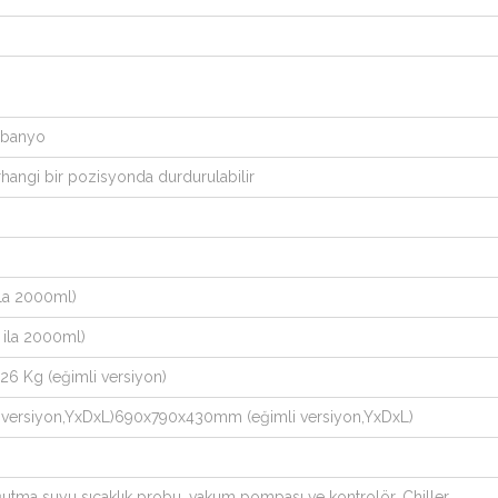
r banyo
rhangi bir pozisyonda durdurulabilir
ila 2000ml)
 ila 2000ml)
 26 Kg (eğimli versiyon)
ersiyon,YxDxL)690x790x430mm (eğimli versiyon,YxDxL)
ğutma suyu sıcaklık probu, vakum pompası ve kontrolör, Chiller…