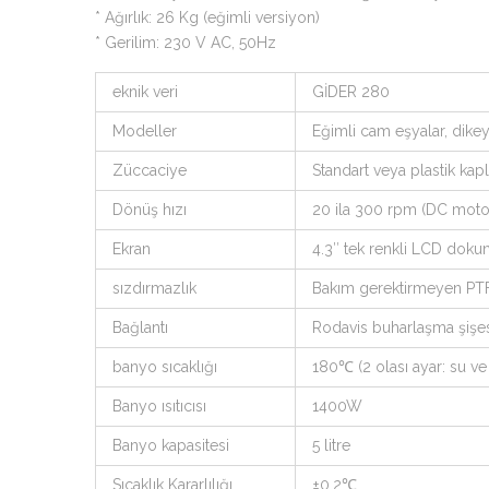
* Ağırlık: 26 Kg (eğimli versiyon)
* Gerilim: 230 V AC, 50Hz
eknik veri
GİDER 280
Modeller
Eğimli cam eşyalar, dike
Züccaciye
Standart veya plastik kap
Dönüş hızı
20 ila 300 rpm (DC moto
Ekran
4.3″ tek renkli LCD doku
sızdırmazlık
Bakım gerektirmeyen PTFE
Bağlantı
Rodavis buharlaşma şişes
banyo sıcaklığı
180℃ (2 olası ayar: su ve
Banyo ısıtıcısı
1400W
Banyo kapasitesi
5 litre
Sıcaklık Kararlılığı
±0.2℃