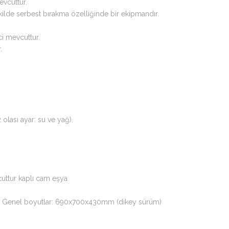
evcuttur.
ekilde serbest bırakma özelliğinde bir ekipmandır.
i mevcuttur.
.
olası ayar: su ve yağ).
cuttur kaplı cam eşya
) * Genel boyutlar: 690x700x430mm (dikey sürüm)