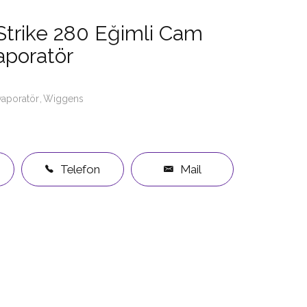
trike 280 Eğimli Cam
aporatör
vaporatör
Wiggens
Telefon
Mail