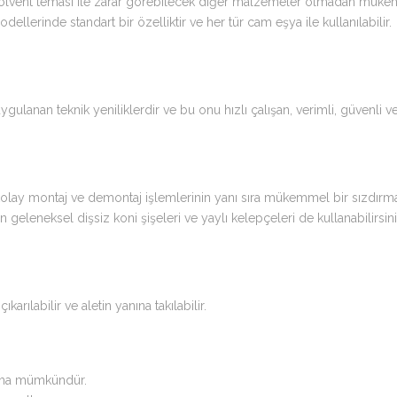
olvent teması ile zarar görebilecek diğer malzemeler olmadan müke
ellerinde standart bir özelliktir ve her tür cam eşya ile kullanılabilir.
lanan teknik yeniliklerdir ve bu onu hızlı çalışan, verimli, güvenli ve
 kolay montaj ve demontaj işlemlerinin yanı sıra mükemmel bir sızdır
geleneksel dişsiz koni şişeleri ve yaylı kelepçeleri de kullanabilirsini
arılabilir ve aletin yanına takılabilir.
ırma mümkündür.