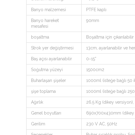
Banyo malzemesi
PTFE kaplı
Banyo hareket
90mm
mesafesi
boşaltma
Boşaltma için çıkarılabili
Strok yer değiştirmesi
13cm, ayarlanabilir ve he
Baş açısı ayarlanabilir
0~15°
Soğutma yüzeyi
1500cm2
Buharlaşan şişeler
1000ml (isteğe bağlı 50 
şişe toplama
1000ml (isteğe bağlı 250
Ağırlık
26,5 Kg (dikey versiyon),
Genel boyutları
690x700x430mm (dikey v
Gerilim
230 V AC, 50Hz
Seçenekler
Buhar sıcaklık probu, So