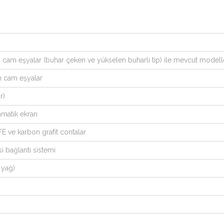
y cam eşyalar (buhar çeken ve yükselen buharlı tip) ile mevcut modell
lı cam eşyalar
r)
nmatik ekran
 ve karbon grafit contalar
i bağlantı sistemi
 yağ)