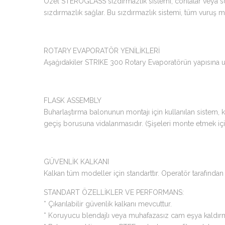
Özel STEROGLASS sızdırmazlık sistemi, contalar veya s
sızdırmazlık sağlar. Bu sızdırmazlık sistemi, tüm vuruş mod
ROTARY EVAPORATÖR YENİLİKLERİ
Aşağıdakiler STRIKE 300 Rotary Evaporatörün yapısına uygu
FLASK ASSEMBLY
Buharlaştırma balonunun montajı için kullanılan sistem,
geçiş borusuna vidalanmasıdır. (Şişeleri monte etmek için 
GÜVENLİK KALKANI
Kalkan tüm modeller için standarttır. Operatör tarafından çık
STANDART ÖZELLİKLER VE PERFORMANS:
* Çıkarılabilir güvenlik kalkanı mevcuttur.
* Koruyucu blendajlı veya muhafazasız cam eşya kald