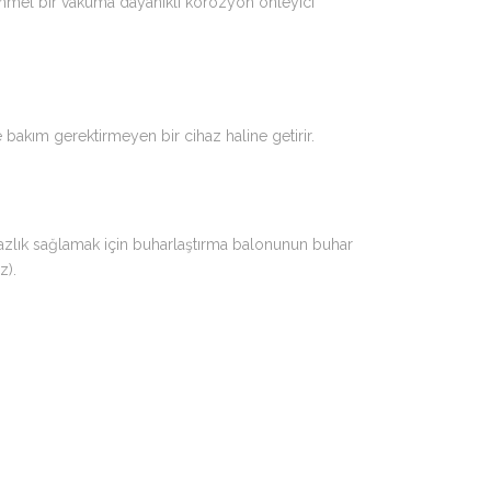
mmel bir vakuma dayanıklı korozyon önleyici
 bakım gerektirmeyen bir cihaz haline getirir.
mazlık sağlamak için buharlaştırma balonunun buhar
z).