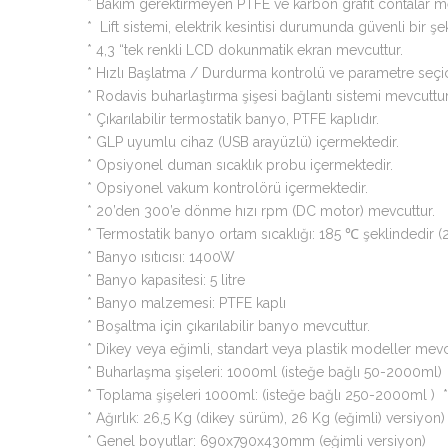
* Bakım gerektirmeyen PTFE ve karbon grafit contalar m
* Lift sistemi, elektrik kesintisi durumunda güvenli bir ş
* 4,3 “tek renkli LCD dokunmatik ekran mevcuttur.
* Hızlı Başlatma / Durdurma kontrolü ve parametre seçic
* Rodavis buharlaştırma şişesi bağlantı sistemi mevcuttur
* Çıkarılabilir termostatik banyo, PTFE kaplıdır.
* GLP uyumlu cihaz (USB arayüzlü) içermektedir.
* Opsiyonel duman sıcaklık probu içermektedir.
* Opsiyonel vakum kontrolörü içermektedir.
* 20’den 300’e dönme hızı rpm (DC motor) mevcuttur.
* Termostatik banyo ortam sıcaklığı: 185 ℃ şeklindedir (2 
* Banyo ısıtıcısı: 1400W
* Banyo kapasitesi: 5 litre
* Banyo malzemesi: PTFE kaplı
* Boşaltma için çıkarılabilir banyo mevcuttur.
* Dikey veya eğimli, standart veya plastik modeller mev
* Buharlaşma şişeleri: 1000ml (isteğe bağlı 50-2000ml)
* Toplama şişeleri 1000ml: (isteğe bağlı 250-2000ml 
* Ağırlık: 26,5 Kg (dikey sürüm), 26 Kg (eğimli) versiyon)
* Genel boyutlar: 690x790x430mm (eğimli versiyon)