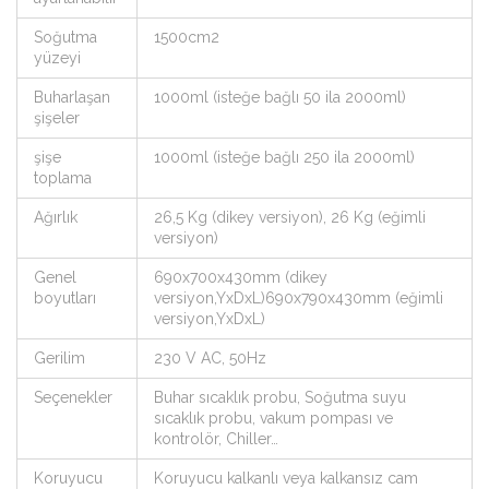
Soğutma
1500cm2
yüzeyi
Buharlaşan
1000ml (isteğe bağlı 50 ila 2000ml)
şişeler
şişe
1000ml (isteğe bağlı 250 ila 2000ml)
toplama
Ağırlık
26,5 Kg (dikey versiyon), 26 Kg (eğimli
versiyon)
Genel
690x700x430mm (dikey
boyutları
versiyon,YxDxL)690x790x430mm (eğimli
versiyon,YxDxL)
Gerilim
230 V AC, 50Hz
Seçenekler
Buhar sıcaklık probu, Soğutma suyu
sıcaklık probu, vakum pompası ve
kontrolör, Chiller…
Koruyucu
Koruyucu kalkanlı veya kalkansız cam