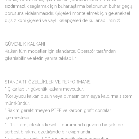
sızdırmazlık sağlamak için buharlaştırma balonunun buhar geçiş
borusuna vidalanmasıdır. (Şişeleri monte etmek için geleneksel
dişsiz koni şişeleri ve yaylı kelepçeleri de kullanabilirsiniz).
GÜVENLİK KALKANI
Kalkan tüm modeller için standarttır. Operatör tarafından
çıkarılabilir ve aletin yanına takılabilir.
STANDART ÖZELLİKLER VE PERFORMANS:
* Çıkarılabilir güvenlik kalkanı mevcuttur.
*Koruyucu kalkan olsun veya olmasın cam eşya kaldırma sistemi
mümkündür.
* Bakım gerektirmeyen PTFE ve karbon grafit contalar
içermektedir.
* lift sistemi, elektrik kesintisi durumunda güvenli bir şekilde
serbest bırakma özelliğinde bir ekipmandır.
* 4,3 inç ,tek renkli LCD dokunmatik ekran mevcuttur.