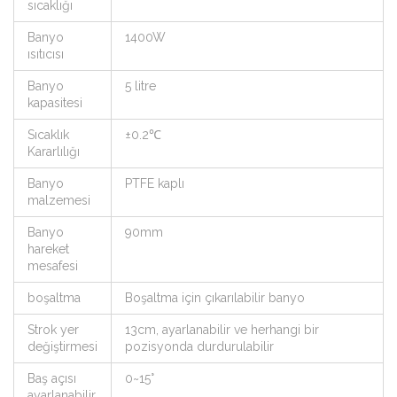
sıcaklığı
Banyo
1400W
ısıtıcısı
Banyo
5 litre
kapasitesi
Sıcaklık
±0.2℃
Kararlılığı
Banyo
PTFE kaplı
malzemesi
Banyo
90mm
hareket
mesafesi
boşaltma
Boşaltma için çıkarılabilir banyo
Strok yer
13cm, ayarlanabilir ve herhangi bir
değiştirmesi
pozisyonda durdurulabilir
Baş açısı
0~15°
ayarlanabilir