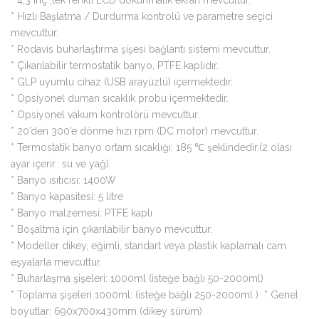
* Hızlı Başlatma / Durdurma kontrolü ve parametre seçici
mevcuttur.
* Rodavis buharlaştırma şişesi bağlantı sistemi mevcuttur.
* Çıkarılabilir termostatik banyo, PTFE kaplıdır.
* GLP uyumlu cihaz (USB arayüzlü) içermektedir.
* Opsiyonel duman sıcaklık probu içermektedir.
* Opsiyonel vakum kontrolörü mevcuttur.
* 20’den 300’e dönme hızı rpm (DC motor) mevcuttur.
* Termostatik banyo ortam sıcaklığı: 185 ℃ şeklindedir.(2 olası
ayar içerir.: su ve yağ).
* Banyo ısıtıcısı: 1400W
* Banyo kapasitesi: 5 litre
* Banyo malzemesi: PTFE kaplı
* Boşaltma için çıkarılabilir banyo mevcuttur.
* Modeller dikey, eğimli, standart veya plastik kaplamalı cam
eşyalarla mevcuttur.
* Buharlaşma şişeleri: 1000ml (isteğe bağlı 50-2000ml)
* Toplama şişeleri 1000ml: (isteğe bağlı 250-2000ml ) * Genel
boyutlar: 690x700x430mm (dikey sürüm)