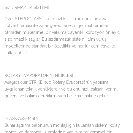
SIZDIRMAZLIK SİSTEMİ
Özel STEROGLASS sızdırmazlık sistemi, contalar veya
solvent teması ile zarar görebilecek diğer malzemeler
olmadan mükemmel bir vakuma dayanıklı korozyon önleyici
sızdırmazlık sağlar. Bu sızdırmazlık sistemi, tüm vuruş
modellerinde standart bir özelliktir ve her tür cam eşya ile
kullanılabilir.
ROTARY EVAPORATÖR YENİLİKLERİ
Aşağıdakiler STRIKE 300 Rotary Evaporatörün yapısına
uygulanan teknik yeniliklerdir ve bu onu hızlı çalışan, verimli,
güvenli ve bakım gerektirmeyen bir cihaz haline getirir.
FLASK ASSEMBLY
Buharlaştırma balonunun montajı için kullanılan sistem, kolay
montaj ve demontaj işlemlerinin yanı sıra mükemmel bir