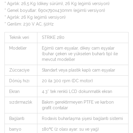
* Ağırlık: 26,5 Kg (dikey sürüm), 26 Kg (eğimli versiyon)
* Genel boyutlar: 690x790x430mm (eğimli versiyon)
* Ağırlık: 26 Kg (eğimli versiyon)
* Gerilim: 230 V AC, 50Hz
Teknik veri
STRIKE 280
Modeller
Eğimli cam eşyalar, dikey cam eşyalar
(buhar çeken ve yükselen buharlı tip) ile
mevcut modeller
Züccaciye
Standart veya plastik kaplı cam eşyalar
Dönüş hızı
20 ila 300 rpm (DC motor)
Ekran
4.3″ tek renkli LCD dokunmatik ekran
sızdırmazlık
Bakım gerektirmeyen PTFE ve karbon
grafit contalar
Bağlantı
Rodavis buharlaşma şişesi bağlantı sistemi
banyo
180℃ (2 olası ayar: su ve yağ)