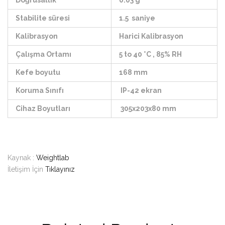
Doğrusallık
0.03 g
Stabilite süresi
1.5 saniye
Kalibrasyon
Harici Kalibrasyon
Çalışma Ortamı
5 to 40 ˚C , 85% RH
Kefe boyutu
168 mm
Koruma Sınıfı
IP-42 ekran
Cihaz Boyutları
305x203x80 mm
Kaynak :
Weightlab
İletişim İçin
Tıklayınız