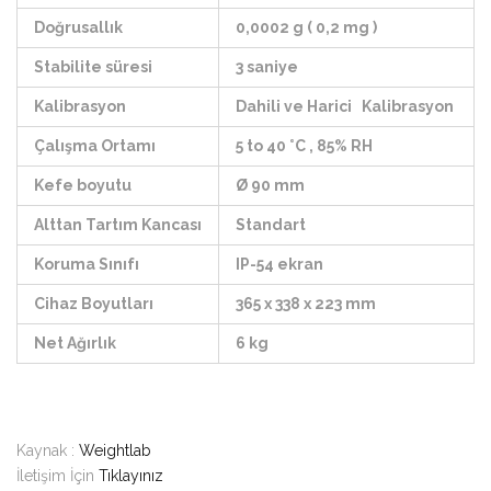
Doğrusallık
0,0002 g ( 0,2 mg )
Stabilite süresi
3 saniye
Kalibrasyon
Dahili ve Harici Kalibrasyon
Çalışma Ortamı
5 to 40 ˚C , 85% RH
Kefe boyutu
Ø 90 mm
Alttan Tartım Kancası
Standart
Koruma Sınıfı
IP-54 ekran
Cihaz Boyutları
365 x 338 x 223 mm
Net Ağırlık
6 kg
Kaynak :
Weightlab
İletişim İçin
Tıklayınız