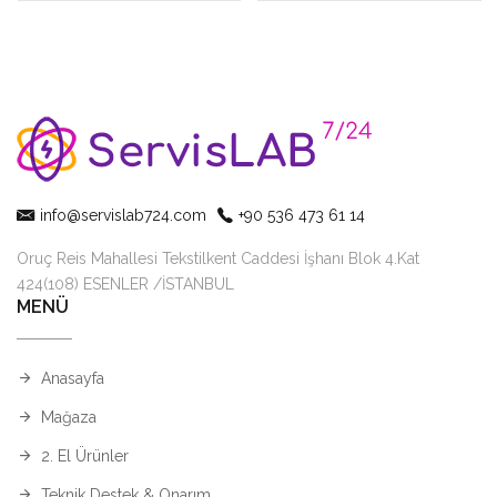
info@servislab724.com
+90 536 473 61 14
Oruç Reis Mahallesi Tekstilkent Caddesi İşhanı Blok 4.Kat
424(108) ESENLER /İSTANBUL
MENÜ
Anasayfa
Mağaza
2. El Ürünler
Teknik Destek & Onarım