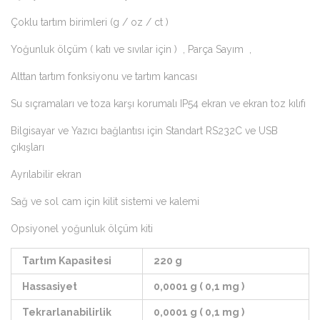
Çoklu tartım birimleri (g / oz / ct )
Yoğunluk ölçüm ( katı ve sıvılar için ) , Parça Sayım ,
Alttan tartım fonksiyonu ve tartım kancası
Su sıçramaları ve toza karşı korumalı IP54 ekran ve ekran toz kılıfı
Bilgisayar ve Yazıcı bağlantısı için Standart RS232C ve USB
çıkışları
Ayrılabilir ekran
Sağ ve sol cam için kilit sistemi ve kalemi
Opsiyonel yoğunluk ölçüm kiti
Tartım Kapasitesi
220 g
Hassasiyet
0,0001 g ( 0,1 mg )
Tekrarlanabilirlik
0,0001 g ( 0,1 mg )