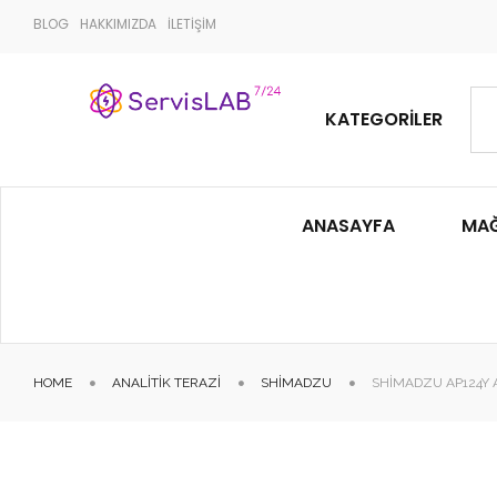
BLOG
HAKKIMIZDA
İLETİŞİM
KATEGORILER
ANASAYFA
MA
HOME
ANALITIK TERAZI
SHIMADZU
SHIMADZU AP124Y 