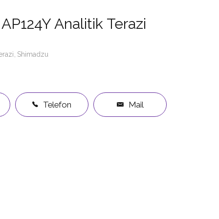
AP124Y Analitik Terazi
erazi
Shimadzu
Telefon
Mail