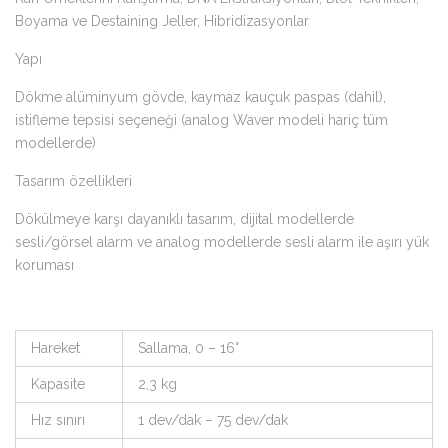
Boyama ve Destaining Jeller, Hibridizasyonlar
Yapı
Dökme alüminyum gövde, kaymaz kauçuk paspas (dahil),
istifleme tepsisi seçeneği (analog Waver modeli hariç tüm
modellerde)
Tasarım özellikleri
Dökülmeye karşı dayanıklı tasarım, dijital modellerde
sesli/görsel alarm ve analog modellerde sesli alarm ile aşırı yük
koruması
Hareket
Sallama, 0 – 16°
Kapasite
2,3 kg
Hız sınırı
1 dev/dak – 75 dev/dak