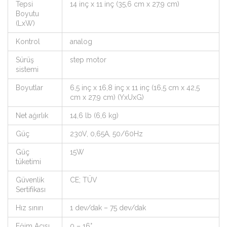
Tepsi
14 inç x 11 inç (35,6 cm x 27,9 cm)
Boyutu
(LxW)
Kontrol
analog
Sürüş
step motor
sistemi
Boyutlar
6,5 inç x 16,8 inç x 11 inç (16,5 cm x 42,5
cm x 27,9 cm) (YxUxG)
Net ağırlık
14,6 lb (6,6 kg)
Güç
230V, 0,65A, 50/60Hz
Güç
15W
tüketimi
Güvenlik
CE; TÜV
Sertifikası
Hız sınırı
1 dev/dak – 75 dev/dak
Eğim Açısı
0 – 16°