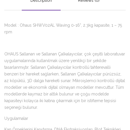
Description
Reviews (0)
Model : Ohaus SHWV02AL Waving 0-16°, 2.3kg kapasite, 1 – 75
rpm
OHAUS Sallanan ve Sallanan Çalkalayıcılar, çok çeşitli laboratuvar
uygulamalarında kullanılmak üzere yenilikçi bir şekilde
tasarlanmıştır. Sallanan Çalkalayıcılar kontrollü tahterevalli
benzeri bir hareket sağlarken, Sallanan Çalkalayıcılar pürüzsüz,
az köpüklü, 3D dalga hareketi sunar. Mikroişlemci kontrollü dijital
modeller ve ekonomik dijital olmayan modeller mevcuttur. Tüm
modellerde kaymaz bir altlık bulunur ve çoğu modelde
kapasiteyi kolayca iki katına çıkarmak için bir istifleme tepsisi
seçeneği bulunur.
Uygulamalar
Kan Örneklerini Karıştırma, DNA Ekstraksiyonları, Blot Teknikleri,