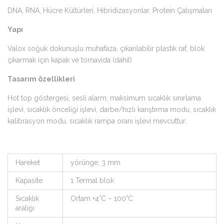
DNA, RNA, Hücre Kültürleri, Hibridizasyonlar, Protein Çalışmaları
Yapı
Valox soğuk dokunuşlu muhafaza, çıkarılabilir plastik raf, blok
çıkarmak için kapak ve tornavida (dahil)
Tasarım özellikleri
Hot top göstergesi, sesli alarm, maksimum sıcaklık sınırlama
işlevi, sıcaklık önceliği işlevi, darbe/hızlı karıştırma modu, sıcaklık
kalibrasyon modu, sıcaklık rampa oranı işlevi mevcuttur.
Hareket
yörünge, 3 mm
Kapasite
1 Termal blok
Sıcaklık
Ortam +4°C – 100°C
aralığı