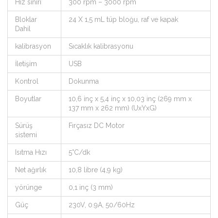
Hız sınırı
300 rpm – 3000 rpm
Bloklar
24 X 1,5 mL tüp bloğu, raf ve kapak
Dahil
kalibrasyon
Sıcaklık kalibrasyonu
İletişim
USB
Kontrol
Dokunma
Boyutlar
10,6 inç x 5,4 inç x 10,03 inç (269 mm x
137 mm x 262 mm) (UxYxG)
Sürüş
Fırçasız DC Motor
sistemi
Isıtma Hızı
5°C/dk
Net ağırlık
10,8 libre (4,9 kg)
yörünge
0,1 inç (3 mm)
Güç
230V, 0.9A, 50/60Hz