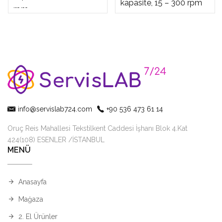
kapasite, 15 – 300 rpm
rpm
info@servislab724.com
+90 536 473 61 14
Oruç Reis Mahallesi Tekstilkent Caddesi İşhanı Blok 4.Kat
424(108) ESENLER /İSTANBUL
MENÜ
Anasayfa
Mağaza
2. El Ürünler