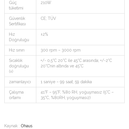
Güç
210W
tüketimi
Güvenlik
CE; TÜV
Sertifikası
Hız
±2%
Doğruluğu
Hız sınırı
300 rpm – 3000 rpm
Sıcaklık
+/- 0,5°C 20°C ile 45°C arasında; +/-2°C
doğruluğu
20°C’nin altında ve 45°C
(±)
zamanlayıcı
1 saniye – 99 saat, 59 dakika
Çalışma
41°F – 95°F, %80 RH, yoğuşmasız (5°C –
ortamı
35°C, %80RH, yoğuşmasız)
Kaynak :
Ohaus