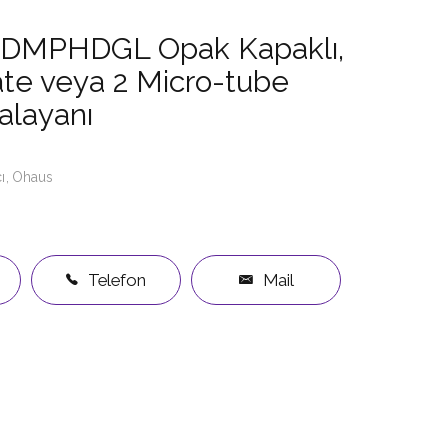
LDMPHDGL Opak Kapaklı,
ate veya 2 Micro-tube
alayanı
ı
Ohaus
Telefon
Mail