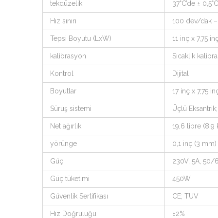
tekdüzelik
37°C’de ± 0,5°
Hız sınırı
100 dev/dak –
Tepsi Boyutu (LxW)
11 inç x 7,75 i
kalibrasyon
Sıcaklık kalib
Kontrol
Dijital
Boyutlar
17 inç x 7,75 i
Sürüş sistemi
Üçlü Eksantrik
Net ağırlık
19,6 libre (8,9 
yörünge
0,1 inç (3 mm)
Güç
230V, 5A, 50
Güç tüketimi
450W
Güvenlik Sertifikası
CE; TÜV
Hız Doğruluğu
±2%