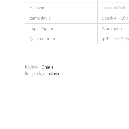
Hız sınırı
100 dev/dak –
zamanlayıcı
1 saniye – 160
Tepsi Yapımı
Alüminyum
Çalışma ortamı
41°F – 104°F,
Kaynak :
Ohaus
İletişim İçin
Tıklayınız