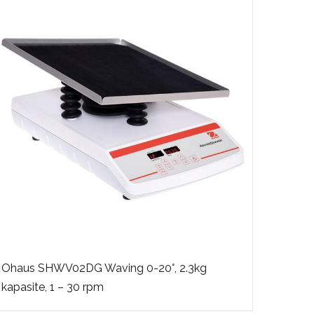
Ohau
Ohaus SHWV02DG Waving 0-20°, 2.3kg
rpm(d
kapasite, 1 – 30 rpm
vorte