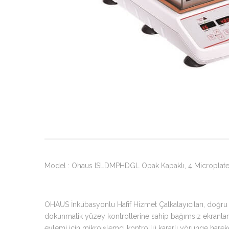
Model : Ohaus ISLDMPHDGL Opak Kapaklı, 4 Microplate 
OHAUS İnkübasyonlu Hafif Hizmet Çalkalayıcıları, doğru v
dokunmatik yüzey kontrollerine sahip bağımsız ekranlara 
eylemi için mikroişlemci kontrollü kararlı yörünge hareketi