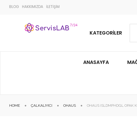
BLOG
HAKKIMIZDA
İLETİŞİM
KATEGORILER
ANASAYFA
MA
HOME
ÇALKALIYICI
OHAUS
OHAUS ISLDMPHDGL OPAK KA