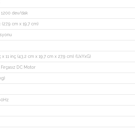
C
 1200 dev/dak
nç (27,9 cm x 19,7 cm)
rasyonu
nç x 11 inç (43,2 cm x 19,7 cm x 27,9 cm) (UxYxG)
; Fırçasız DC Motor
kg)
/60Hz