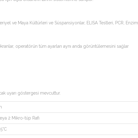
eriyel ve Maya Kültürleri ve Süspansiyonlar, ELISA Testleri, PCR, Enzi
ekranlar, operatörün tüm ayarları aynı anda görüntülemesini sağlar
ıcak uyarı göstergesi mevcuttur.
m
eya 2 Mikro-tüp Rafı
65°C