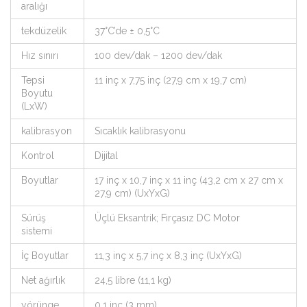
aralığı
tekdüzelik
37°C’de ± 0,5°C
Hız sınırı
100 dev/dak – 1200 dev/dak
Tepsi
11 inç x 7,75 inç (27,9 cm x 19,7 cm)
Boyutu
(LxW)
kalibrasyon
Sıcaklık kalibrasyonu
Kontrol
Dijital
Boyutlar
17 inç x 10,7 inç x 11 inç (43,2 cm x 27 cm x
27,9 cm) (UxYxG)
Sürüş
Üçlü Eksantrik; Fırçasız DC Motor
sistemi
İç Boyutlar
11,3 inç x 5,7 inç x 8,3 inç (UxYxG)
Net ağırlık
24,5 libre (11,1 kg)
yörünge
0,1 inç (3 mm)