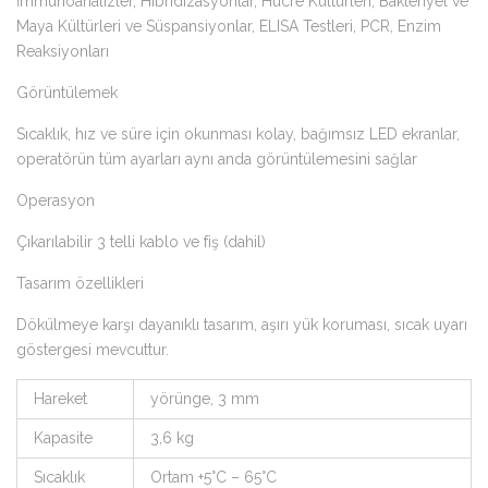
İmmünoanalizler, Hibridizasyonlar, Hücre Kültürleri, Bakteriyel ve
Maya Kültürleri ve Süspansiyonlar, ELISA Testleri, PCR, Enzim
Reaksiyonları
Görüntülemek
Sıcaklık, hız ve süre için okunması kolay, bağımsız LED ekranlar,
operatörün tüm ayarları aynı anda görüntülemesini sağlar
Operasyon
Çıkarılabilir 3 telli kablo ve fiş (dahil)
Tasarım özellikleri
Dökülmeye karşı dayanıklı tasarım, aşırı yük koruması, sıcak uyarı
göstergesi mevcuttur.
Hareket
yörünge, 3 mm
Kapasite
3,6 kg
Sıcaklık
Ortam +5°C – 65°C