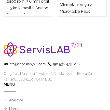
2400 rpm, 3.6 mm orbit,
Microplate veya 2
4.5 kg kapasite, Analog
Micro-tube Rack
Çoklu Vorteks
Çalkalayanı
info@servislab724.com
+90 536 473 61 14
Oruç Reis Mahallesi Tekstilkent Caddesi İşhanı Blok 4.Kat
424(108) ESENLER /İSTANBUL
MENÜ
Anasayfa
Mağaza