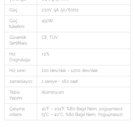
Güç
230V, 5A, 50/60Hz
Güç
450W
tüketimi
Güvenlik
CE; TÜV
Sertifikası
Hız
±2%
Doğruluğu
Hız sınırı
100 dev/dak – 1200 dev/dak
zamanlayıcı
1 saniye – 160 saat
Tepsi
Alüminyum
Yapımı
Çalışma
41°F – 104°F, %80 Bağıl Nem, yoğuşmasız
ortamı
(5°C – 40°C, %80 Bağıl Nem, Yoğuşmasız)