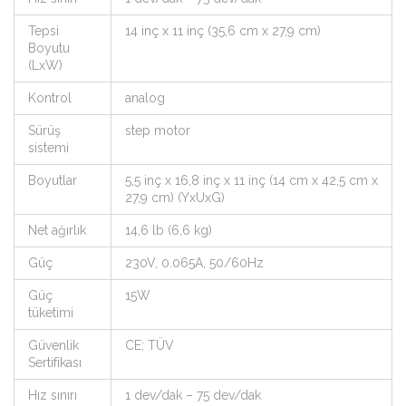
Tepsi
14 inç x 11 inç (35,6 cm x 27,9 cm)
Boyutu
(LxW)
Kontrol
analog
Sürüş
step motor
sistemi
Boyutlar
5,5 inç x 16,8 inç x 11 inç (14 cm x 42,5 cm x
27,9 cm) (YxUxG)
Net ağırlık
14,6 lb (6,6 kg)
Güç
230V, 0.065A, 50/60Hz
Güç
15W
tüketimi
Güvenlik
CE; TÜV
Sertifikası
Hız sınırı
1 dev/dak – 75 dev/dak