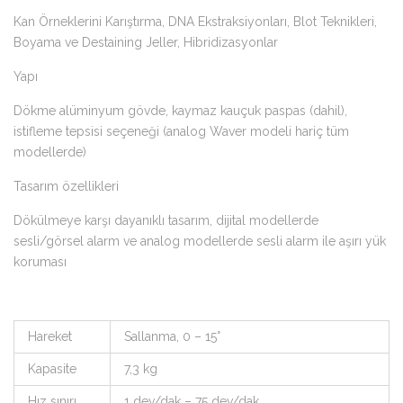
Kan Örneklerini Karıştırma, DNA Ekstraksiyonları, Blot Teknikleri,
Boyama ve Destaining Jeller, Hibridizasyonlar
Yapı
Dökme alüminyum gövde, kaymaz kauçuk paspas (dahil),
istifleme tepsisi seçeneği (analog Waver modeli hariç tüm
modellerde)
Tasarım özellikleri
Dökülmeye karşı dayanıklı tasarım, dijital modellerde
sesli/görsel alarm ve analog modellerde sesli alarm ile aşırı yük
koruması
Hareket
Sallanma, 0 – 15°
Kapasite
7,3 kg
Hız sınırı
1 dev/dak – 75 dev/dak