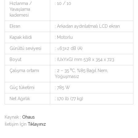
Hızlanma /
: 10 / 10
Yavaşlama
kademesi
Ekran
: Arkadan aydınlatmalı LCD ekran
Kapak kilidi
: Motorlu
Gürültü seviyesi
: ≤63±2 dB (A)
Boyut
: (UxYxG) mm 538 x 354 x 723
Çalışma ortamı
: 2 – 35 ⁰C, %85 Bağıl Nem,
Yoğuşmasız
Güç tüketimi
: 785 W
Net Ağırlık
: 170 lb (77 kg)
Kaynak :
Ohaus
İletişim İçin
Tıklayınız