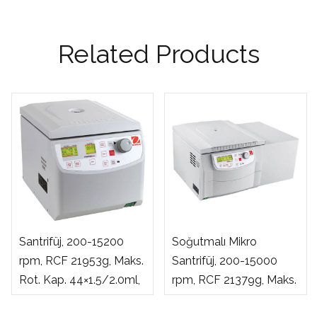
Related Products
Ohaus FC5515 Mikro
Ohaus FC5816R
Santrifüj, 200-15200
Soğutmalı Mikro
rpm, RCF 21953g, Maks.
Santrifüj, 200-15000
Rot. Kap. 44×1.5/2.0ml,
rpm, RCF 21379g, Maks.
12x5ml
Rot. Kap. 6×250 ml