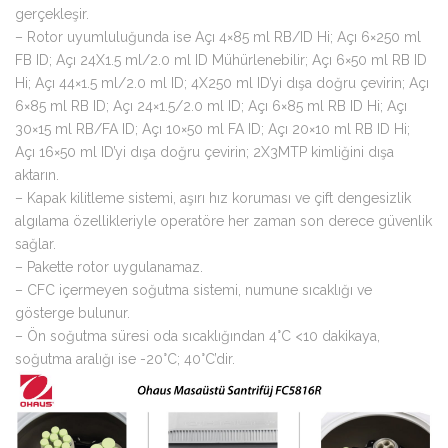
gerçekleşir.
– Rotor uyumluluğunda ise Açı 4×85 ml RB/ID Hi; Açı 6×250 ml
FB ID; Açı 24X1.5 ml/2.0 ml ID Mühürlenebilir; Açı 6×50 ml RB ID
Hi; Açı 44×1.5 ml/2.0 ml ID; 4X250 ml ID’yi dışa doğru çevirin; Açı
6×85 ml RB ID; Açı 24×1.5/2.0 ml ID; Açı 6×85 ml RB ID Hi; Açı
30×15 ml RB/FA ID; Açı 10×50 ml FA ID; Açı 20×10 ml RB ID Hi;
Açı 16×50 ml ID’yi dışa doğru çevirin; 2X3MTP kimliğini dışa
aktarın.
– Kapak kilitleme sistemi, aşırı hız koruması ve çift dengesizlik
algılama özellikleriyle operatöre her zaman son derece güvenlik
sağlar.
– Pakette rotor uygulanamaz.
– CFC içermeyen soğutma sistemi, numune sıcaklığı ve
gösterge bulunur.
– Ön soğutma süresi oda sıcaklığından 4°C <10 dakikaya,
soğutma aralığı ise -20°C; 40°C’dir.