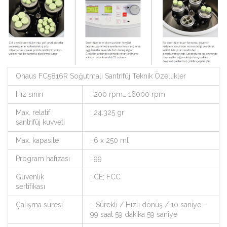
Ohaus FC5816R Soğutmalı Santrifüj Teknik Özellikler
Hız sınırı
: 200 rpm… 16000 rpm
Max. relatif
: 24.325 gr
santrifüj kuvveti
Max. kapasite
: 6 x 250 ml
Program hafızası
: 99
Güvenlik
: CE; FCC
sertifikası
Çalışma süresi
: Sürekli / Hızlı dönüş / 10 saniye –
99 saat 59 dakika 59 saniye