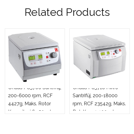
Related Products
Ohaus FC5706 Santrifüj,
Ohaus FC5718 Mikro
200-6000 rpm, RCF
Santrifüj, 200-18000
4427g, Maks. Rotor
rpm, RCF 23542g, Maks.
Kapasitesi 6 x50 ml
Rot. Kap. 4×100 ml