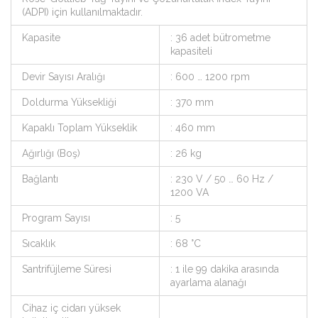
(ADPI) için kullanılmaktadır.
Kapasite
: 36 adet bütrometme
kapasiteli
Devir Sayısı Aralığı
: 600 … 1200 rpm
Doldurma Yüksekliği
: 370 mm
Kapaklı Toplam Yükseklik
: 460 mm
Ağırlığı (Boş)
: 26 kg
Bağlantı
: 230 V / 50 … 60 Hz /
1200 VA
Program Sayısı
: 5
Sıcaklık
: 68 °C
Santrifüjleme Süresi
: 1 ile 99 dakika arasında
ayarlama alanağı
Cihaz iç cidarı yüksek