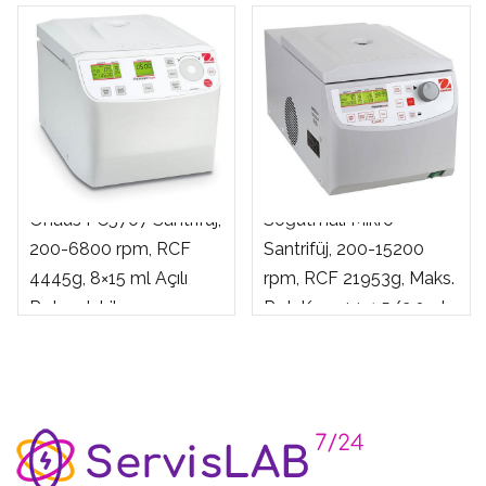
Ohaus FC5515R
Ohaus FC5707 Santrifüj,
Soğutmalı Mikro
200-6800 rpm, RCF
Santrifüj, 200-15200
4445g, 8×15 ml Açılı
rpm, RCF 21953g, Maks.
Rotor dahil
Rot. Kap. 44×1.5/2.0ml,
12x5ml