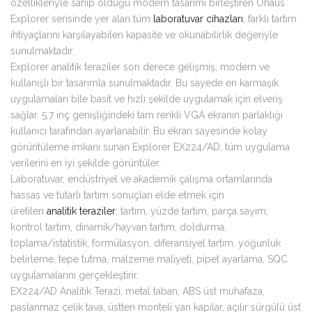
özellikleriyle sahip olduğu modern tasarımı birleştiren Ohaus
Explorer serisinde yer alan tüm
laboratuvar cihazları
, farklı tartım
ihtiyaçlarını karşılayabilen kapasite ve okunabilirlik değeriyle
sunulmaktadır.
Explorer analitik teraziler son derece gelişmiş, modern ve
kullanışlı bir tasarımla sunulmaktadır. Bu sayede en karmaşık
uygulamaları bile basit ve hızlı şekilde uygulamak için elveriş
sağlar. 5,7 inç genişliğindeki tam renkli VGA ekranın parlaklığı
kullanıcı tarafından ayarlanabilir. Bu ekran sayesinde kolay
görüntüleme imkanı sunan Explorer EX224/AD, tüm uygulama
verilerini en iyi şekilde görüntüler.
Laboratuvar, endüstriyel ve akademik çalışma ortamlarında
hassas ve tutarlı tartım sonuçları elde etmek için
üretilen
analitik teraziler
; tartım, yüzde tartım, parça sayım,
kontrol tartım, dinamik/hayvan tartım, doldurma,
toplama/istatistik, formülasyon, diferansiyel tartım, yoğunluk
belirleme, tepe tutma, malzeme maliyeti, pipet ayarlama, SQC
uygulamalarını gerçekleştirir.
EX224/AD Analitik Terazi; metal taban, ABS üst muhafaza,
paslanmaz çelik tava, üstten monteli yan kapılar, açılır sürgülü üst