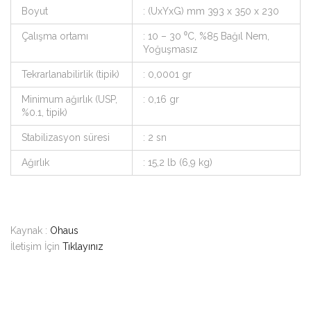
Boyut
: (UxYxG) mm 393 x 350 x 230
Çalışma ortamı
: 10 – 30 ⁰C, %85 Bağıl Nem,
Yoğuşmasız
Tekrarlanabilirlik (tipik)
: 0,0001 gr
Minimum ağırlık (USP,
: 0,16 gr
%0.1, tipik)
Stabilizasyon süresi
: 2 sn
Ağırlık
: 15,2 lb (6,9 kg)
Kaynak :
Ohaus
İletişim İçin
Tıklayınız