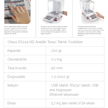
Ohaus EX224/AD Analitik Terazi Teknik Özellikler
Kapasite
: 220 gr
Okunabilirlik
: 0.1 mg
Tava boyutu
: 90 mm
Doğrusallık
: ± 0.0002 gr
İletişim
: USB (dahil); RS232 (dahil); USB
ana bilgisayarı
Ethernet (aksesuar)
Ekran
: 5,7 inç tam renkli VGA ekran