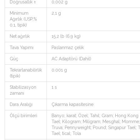
Doğrusallık ±
0,002 g
Minimum
2,1 g
Ağırlık (USP,%
0,1, tipik)
Net ağırlık
15,2 lb (6,9 kg)
Tava Yapımı
Paslanmaz çelik
Güç
AC Adaptörü (Dahil)
Tekrarlanabilirlik
0.001 g
(tipik)
Stabilizasyon
1 s
zamanı
Dara Aralığı
Çıkarma kapasitesine
Ölçü birimleri
Banyo; karat; Özel; Tahıl; Gram; Hong Kong
Tael; Kilogram; Miligram; Mesghal; Momme
Truva; Pennyweight; Pound; Singapur Tael; 
Tael; tical; Tola