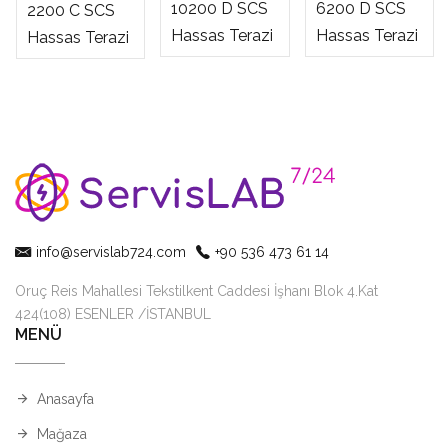
10200 D SCS
6200 D SCS
2200 C SCS
Hassas Terazi
Hassas Terazi
Hassas Terazi
info@servislab724.com
+90 536 473 61 14
Oruç Reis Mahallesi Tekstilkent Caddesi İşhanı Blok 4.Kat
424(108) ESENLER /İSTANBUL
MENÜ
Anasayfa
Mağaza