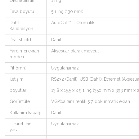
Okunabilirlik
1 mg
Tava boyutu
5,1 inç (130 mm)
Dahili
AutoCal ™ – Otomatik
Kalibrasyon
Draftshield
Dahil
Yardımcı ekran
Aksesuar olarak mevcut
modeli
Pil ömrü
Uygulanamaz
İletişim
RS232 (Dahil); USB (Dahil); Ethernet (Aksesu
boyutlar
13,8 x 15,5 x x 9,1 inç (350 mm x 393 mm x
Görüntüle
VGA’da tam renkli 5.7, dokunmatik ekran
Kullanım kapağı
Dahil
Ticaret için
Uygulanamaz
yasal