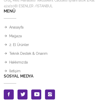
Oruç Reis Mahallesi Tekstilkent Caddesi İşhanı Blok 4.Kat
424(108) ESENLER /İSTANBUL
MENÜ
Anasayfa
Mağaza
2. El Ürünler
Teknik Destek & Onarım
Hakkımızda
İletişim
SOSYAL MEDYA