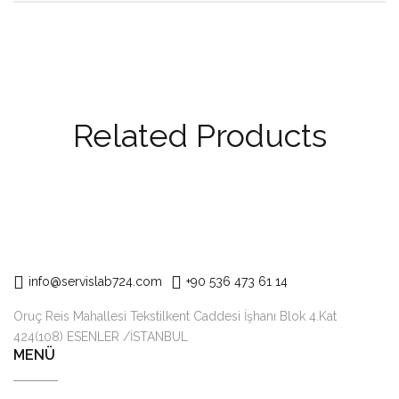
Related Products
info@servislab724.com
+90 536 473 61 14
Oruç Reis Mahallesi Tekstilkent Caddesi İşhanı Blok 4.Kat
424(108) ESENLER /İSTANBUL
MENÜ