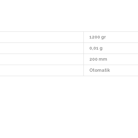
1200 gr
0,01 g
200 mm
Otomatik