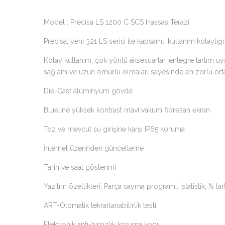
Model : Precisa LS 1200 C SCS Hassas Terazi
Precisa; yeni 321 LS serisi ile kapsamlı kullanım kolaylı
Kolay kullanım, çok yönlü aksesuarlar, entegre tartım uyg
sağlam ve uzun ömürlü olmaları sayesinde en zorlu ortam 
Die-Cast alüminyum gövde
Blueline yüksek kontrast mavi vakum floresan ekran
Toz ve mevcut su girişine karşı IP65 koruma
İnternet üzerinden güncelleme
Tarih ve saat gösterimi
Yazılım özellikleri: Parça sayma programı, istatistik, % 
ART-Otomatik tekrarlanabilirlik testi
Elektronik anti-hırsızlık koruma kodu