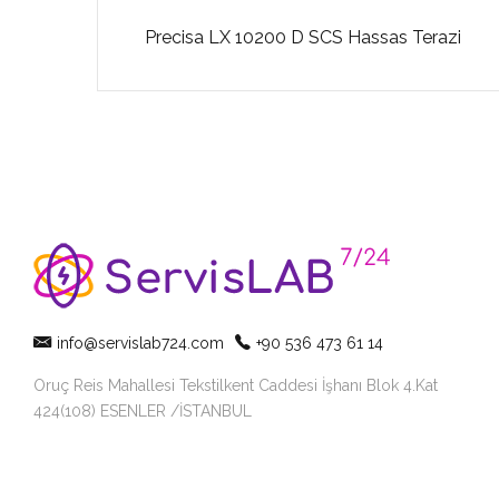
Precisa LX 10200 D SCS Hassas Terazi
i
info@servislab724.com
+90 536 473 61 14
Oruç Reis Mahallesi Tekstilkent Caddesi İşhanı Blok 4.Kat
424(108) ESENLER /İSTANBUL