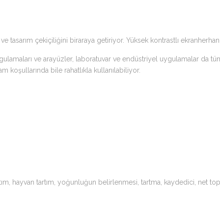
ğı ve tasarım çekiçiliğini biraraya getiriyor. Yüksek kontrastlı ekranhe
ulamaları ve arayüzler, laboratuvar ve endüstriyel uygulamalar da tüm g
koşullarında bile rahatlıkla kullanılabiliyor.
tartım, hayvan tartım, yoğunluğun belirlenmesi, tartma, kaydedici, net 