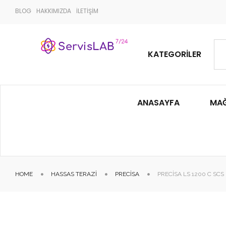
BLOG
HAKKIMIZDA
İLETİŞİM
KATEGORILER
ANASAYFA
MA
HOME
HASSAS TERAZI
PRECISA
PRECISA LS 1200 C SCS