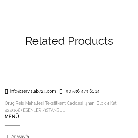
Related Products
info@servislab724.com
+90 536 473 61 14
Oruç Reis Mahallesi Tekstilkent Caddesi İşhanı Blok 4.Kat
424(108) ESENLER /İSTANBUL
MENÜ
Anasayfa