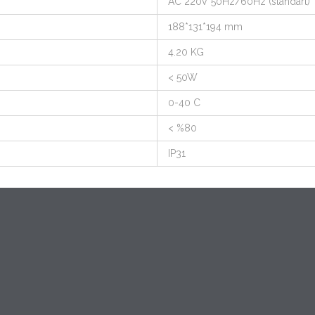
AC 220V 50Hz/60Hz (standart)
188*131*194 mm
4.20 KG
< 50W
0-40 C
< %80
IP31