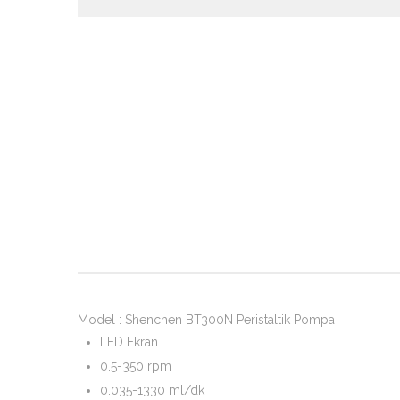
Model : Shenchen BT300N Peristaltik Pompa
LED Ekran
0.5-350 rpm
0.035-1330 ml/dk