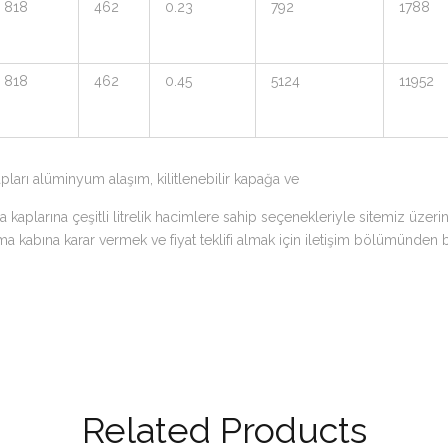
818
462
0.23
792
1788
818
462
0.45
5124
11952
ları alüminyum alaşım, kilitlenebilir kapağa ve
kaplarına çeşitli litrelik hacimlere sahip seçenekleriyle sitemiz üzerin
a kabına karar vermek ve fiyat teklifi almak için iletişim bölümünden biz
Related Products