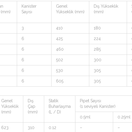
un
Kanister
Genel
Dış Yükseklik
 (mm)
Sayısı
Yükseklik (mm)
(mm)
3
410
180
6
425
224
6
460
285
6
502
300
6
530
305
6
605
305
Genel
Dış
Statik
Pipet Sayısı
Yükseklik
Çap
Buharlaşma
(1 seviyeli Kanister)
(mm)
(mm)
(L / D)
0.5ml
0.25ml
623
310
0.12
–
–