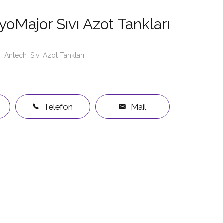
oMajor Sıvı Azot Tankları
r
Antech
Sıvı Azot Tankları
Telefon
Mail