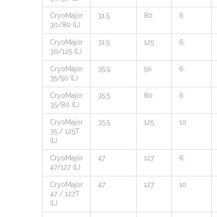
CryoMajor
31.5
80
6
30/80 (L)
CryoMajor
31.5
125
6
30/125 (L)
CryoMajor
35.5
50
6
35/50 (L)
CryoMajor
35.5
80
6
35/80 (L)
CryoMajor
35.5
125
10
35 / 125T
(L)
CryoMajor
47
127
6
47/127 (L)
CryoMajor
47
127
10
47 / 127T
(L)