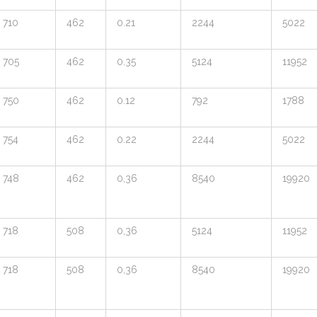
710
462
0.21
2244
5022
705
462
0.35
5124
11952
750
462
0.12
792
1788
754
462
0.22
2244
5022
748
462
0,36
8540
19920
718
508
0,36
5124
11952
718
508
0,36
8540
19920