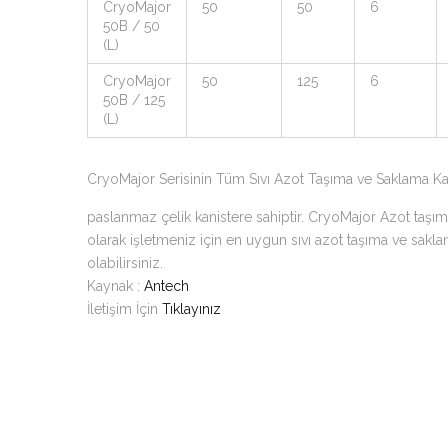
CryoMajor
50
50
6
50B / 50
(L)
CryoMajor
50
125
6
50B / 125
(L)
CryoMajor Serisinin Tüm Sıvı Azot Taşıma ve Saklama Kap
paslanmaz çelik kanistere sahiptir. CryoMajor Azot taşıma 
olarak işletmeniz için en uygun sıvı azot taşıma ve saklam
olabilirsiniz.
Kaynak :
Antech
İletişim İçin
Tıklayınız