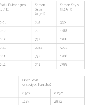
Statik Buharlaşma
Saman
Saman Sayısı
(L / D)
Sayısı
(0.25ml)
(0.5ml)
0.08
165
330
0.12
792
1788
0.12
792
1788
0.21
2244
5022
0.11
792
1788
0.12
792
1788
Pipet Sayısı
(2 seviyeli Kanister)
0.5ml
0.25ml
1284
2832