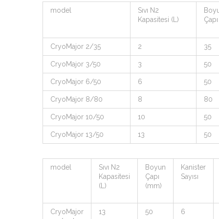
model
Sıvı N2
Boy
Kapasitesi (L)
Çapı
CryoMajor 2/35
2
35
CryoMajor 3/50
3
50
CryoMajor 6/50
6
50
CryoMajor 8/80
8
80
CryoMajor 10/50
10
50
CryoMajor 13/50
13
50
model
Sıvı N2
Boyun
Kanister
Kapasitesi
Çapı
Sayısı
(L)
(mm)
CryoMajor
13
50
6