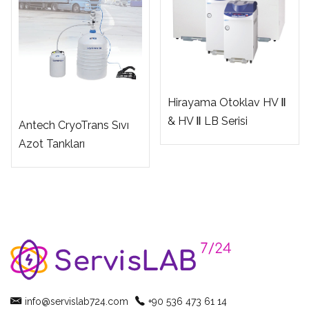
Hirayama Otoklav HV Ⅱ
& HV Ⅱ LB Serisi
Antech CryoTrans Sıvı
Azot Tankları
info@servislab724.com
+90 536 473 61 14