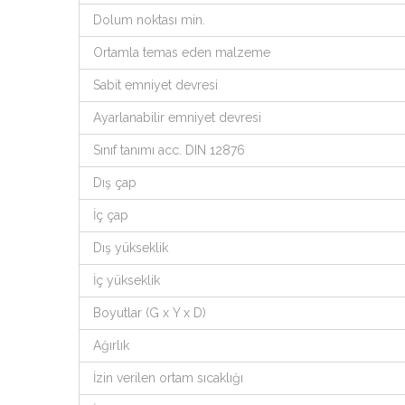
Dolum noktası min.
Ortamla temas eden malzeme
Sabit emniyet devresi
Ayarlanabilir emniyet devresi
Sınıf tanımı acc. DIN 12876
Dış çap
İç çap
Dış yükseklik
İç yükseklik
Boyutlar (G x Y x D)
Ağırlık
İzin verilen ortam sıcaklığı