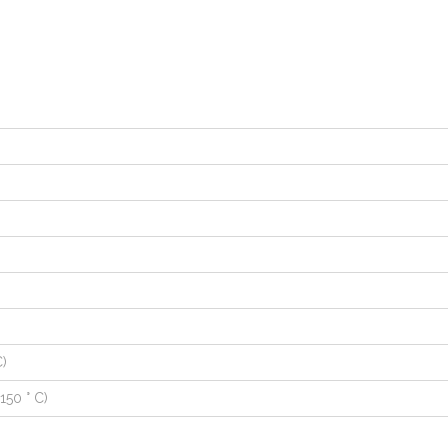
C)
150 ° C)