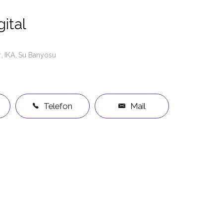
ital
r
IKA
Su Banyosu
Telefon
Mail