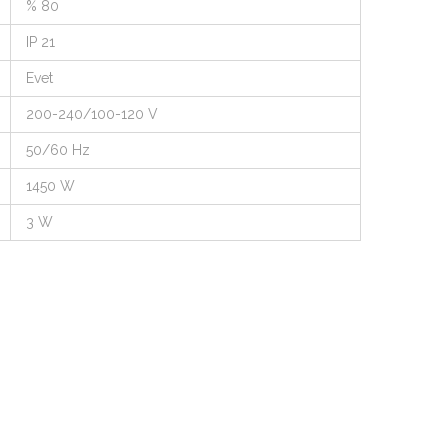
% 80
IP 21
Evet
200-240/100-120 V
50/60 Hz
1450 W
3 W