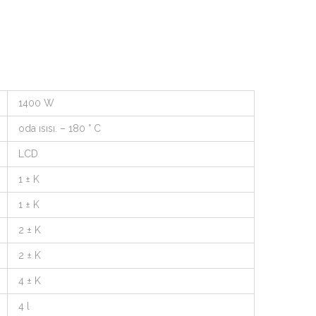
1400 W
oda ısısı. – 180 ° C
LCD
1 ± K
1 ± K
2 ± K
2 ± K
4 ± K
4 l