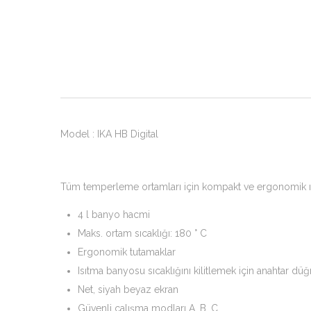
Model : IKA HB Digital
Tüm temperleme ortamları için kompakt ve ergonomik ı
4 l banyo hacmi
Maks. ortam sıcaklığı: 180 ° C
Ergonomik tutamaklar
Isıtma banyosu sıcaklığını kilitlemek için anahtar dü
Net, siyah beyaz ekran
Güvenli çalışma modları A, B, C