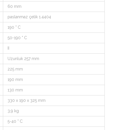
60 mm
paslanmaz çelik 1.4404
190 ° C
50-190 ° C
II
Uzunluk 257 mm
225 mm
190 mm
130 mm
330 x 190 x 325 mm
3,9 kg
5-40 ° C