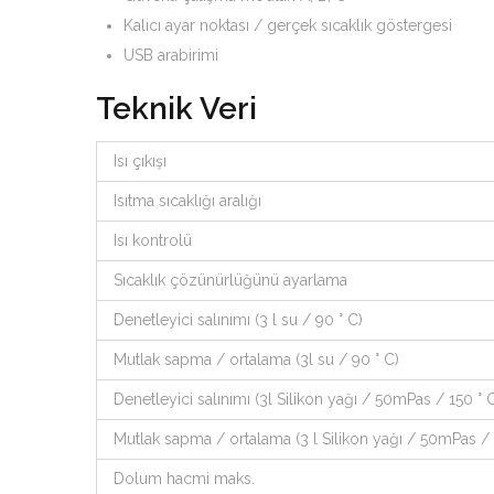
Kalıcı ayar noktası / gerçek sıcaklık göstergesi
USB arabirimi
Teknik Veri
Isı çıkışı
Isıtma sıcaklığı aralığı
Isı kontrolü
Sıcaklık çözünürlüğünü ayarlama
Denetleyici salınımı (3 l su / 90 ° C)
Mutlak sapma / ortalama (3l su / 90 ° C)
Denetleyici salınımı (3l Silikon yağı / 50mPas / 150 ° 
Mutlak sapma / ortalama (3 l Silikon yağı / 50mPas / 
Dolum hacmi maks.