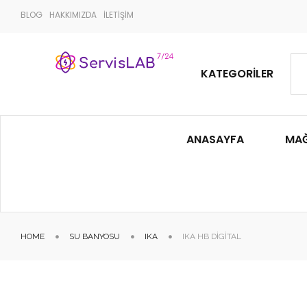
BLOG
HAKKIMIZDA
İLETİŞİM
KATEGORILER
ANASAYFA
MA
HOME
SU BANYOSU
IKA
IKA HB DIGITAL