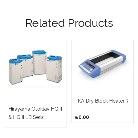
Related Products
IKA Dry Block Heater 3
Hirayama Otoklav HG II
& HG II LB Serisi
₺
0.00