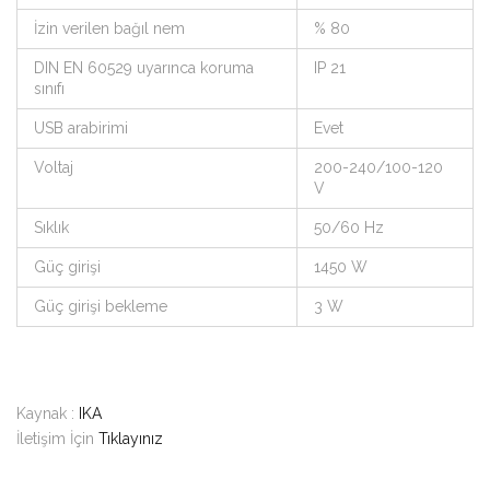
İzin verilen bağıl nem
% 80
DIN EN 60529 uyarınca koruma
IP 21
sınıfı
USB arabirimi
Evet
Voltaj
200-240/100-120
V
Sıklık
50/60 Hz
Güç girişi
1450 W
Güç girişi bekleme
3 W
Kaynak :
IKA
İletişim İçin
Tıklayınız