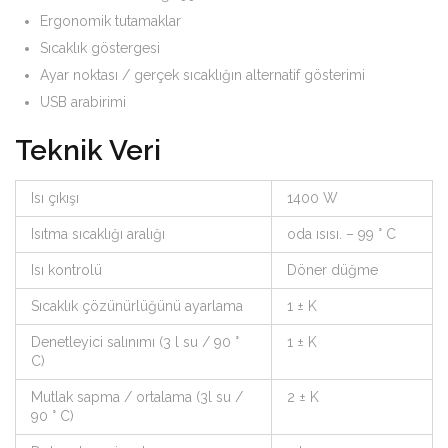
Ergonomik tutamaklar
Sıcaklık göstergesi
Ayar noktası / gerçek sıcaklığın alternatif gösterimi
USB arabirimi
Teknik Veri
Isı çıkışı
1400 W
Isıtma sıcaklığı aralığı
oda ısısı. – 99 ° C
Isı kontrolü
Döner düğme
Sıcaklık çözünürlüğünü ayarlama
1 ± K
Denetleyici salınımı (3 l su / 90 °
1 ± K
C)
Mutlak sapma / ortalama (3l su /
2 ± K
90 ° C)