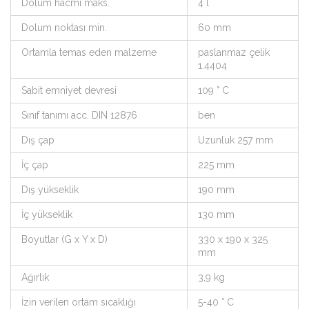
Dolum hacmi maks.
4 l
Dolum noktası min.
60 mm
Ortamla temas eden malzeme
paslanmaz çelik
1.4404
Sabit emniyet devresi
109 ° C
Sınıf tanımı acc. DIN 12876
ben
Dış çap
Uzunluk 257 mm
İç çap
225 mm
Dış yükseklik
190 mm
İç yükseklik
130 mm
Boyutlar (G x Y x D)
330 x 190 x 325
mm
Ağırlık
3,9 kg
İzin verilen ortam sıcaklığı
5-40 ° C