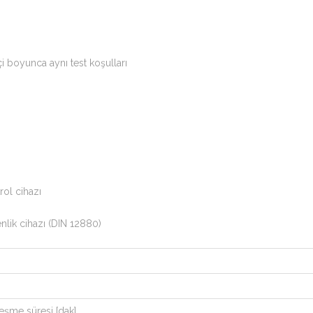
 boyunca aynı test koşulları
ol cihazı
enlik cihazı (DIN 12880)
leşme süresi [dak]