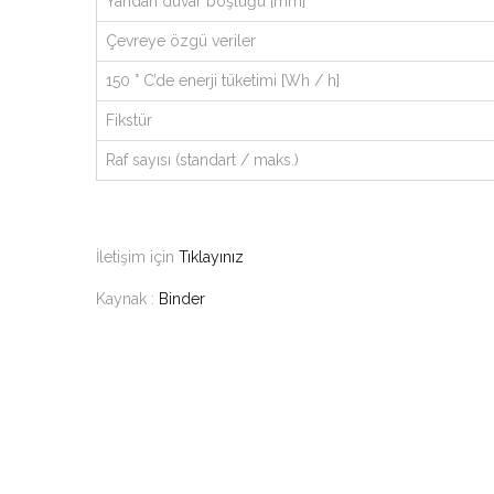
Yandan duvar boşluğu [mm]
Çevreye özgü veriler
150 ° C’de enerji tüketimi [Wh / h]
Fikstür
Raf sayısı (standart / maks.)
İletişim için
Tıklayınız
Kaynak :
Binder