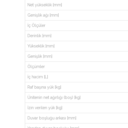
Net yükseklik [mm]
Genişlik ağı [mm]
İç Ölçüler
Derinlik [mm]
Yükseklik [mm]
Genişlik [mm]
Ölçümler
İç hacim [L]
Raf başına yük [kg]
Ünitenin net ağırlığı (boş) [kg]
İzin verilen yük [kg]
Duvar boşluğu arkası [mm]