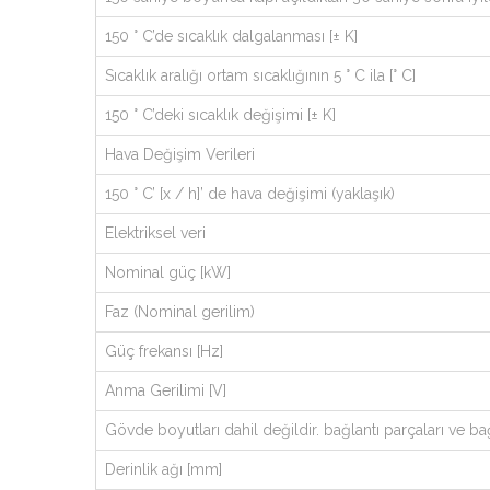
150 ° C’de sıcaklık dalgalanması [± K]
Sıcaklık aralığı ortam sıcaklığının 5 ° C ila [° C]
150 ° C’deki sıcaklık değişimi [± K]
Hava Değişim Verileri
150 ° C’ [x / h]’ de hava değişimi (yaklaşık)
Elektriksel veri
Nominal güç [kW]
Faz (Nominal gerilim)
Güç frekansı [Hz]
Anma Gerilimi [V]
Gövde boyutları dahil değildir. bağlantı parçaları ve bağ
Derinlik ağı [mm]