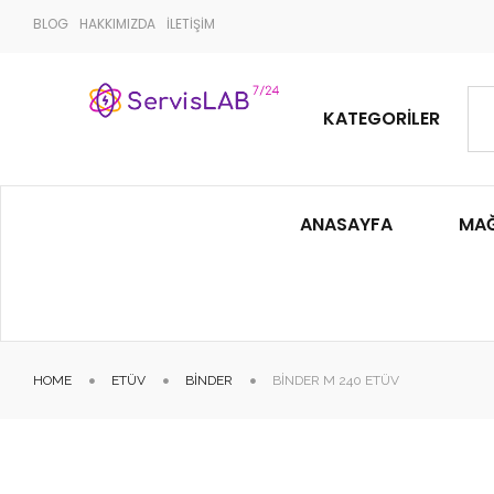
BLOG
HAKKIMIZDA
İLETİŞİM
KATEGORILER
ANASAYFA
MA
HOME
ETÜV
BINDER
BINDER M 240 ETÜV