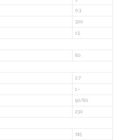
0.3
300
1.5
60
2.7
1 ~
50/60
230
745