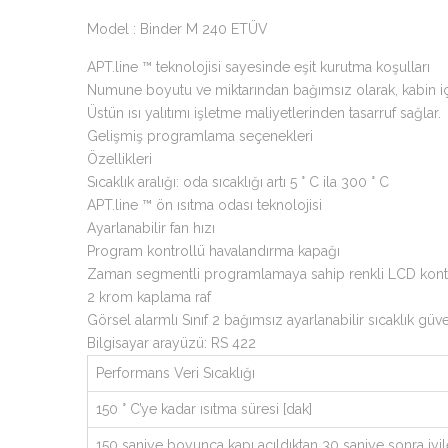
Model : Binder M 240 ETÜV
APT.line ™ teknolojisi sayesinde eşit kurutma koşulları
Numune boyutu ve miktarından bağımsız olarak, kabin içi
Üstün ısı yalıtımı işletme maliyetlerinden tasarruf sağlar.
Gelişmiş programlama seçenekleri
Özellikleri
Sıcaklık aralığı: oda sıcaklığı artı 5 ° C ila 300 ° C
APT.line ™ ön ısıtma odası teknolojisi
Ayarlanabilir fan hızı
Program kontrollü havalandırma kapağı
Zaman segmentli programlamaya sahip renkli LCD kontr
2 krom kaplama raf
Görsel alarmlı Sınıf 2 bağımsız ayarlanabilir sıcaklık güv
Bilgisayar arayüzü: RS 422
Performans Veri Sıcaklığı
150 ° C’ye kadar ısıtma süresi [dak]
150 saniye boyunca kapı açıldıktan 30 saniye sonra iyi