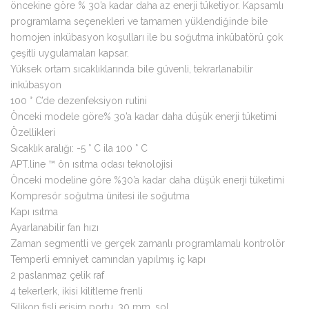
öncekine göre % 30’a kadar daha az enerji tüketiyor. Kapsamlı
programlama seçenekleri ve tamamen yüklendiğinde bile
homojen inkübasyon koşulları ile bu soğutma inkübatörü çok
çeşitli uygulamaları kapsar.
Yüksek ortam sıcaklıklarında bile güvenli, tekrarlanabilir
inkübasyon
100 ° C’de dezenfeksiyon rutini
Önceki modele göre% 30’a kadar daha düşük enerji tüketimi
Özellikleri
Sıcaklık aralığı: -5 ° C ila 100 ° C
APT.line ™ ön ısıtma odası teknolojisi
Önceki modeline göre %30’a kadar daha düşük enerji tüketimi
Kompresör soğutma ünitesi ile soğutma
Kapı ısıtma
Ayarlanabilir fan hızı
Zaman segmentli ve gerçek zamanlı programlamalı kontrolör
Temperli emniyet camından yapılmış iç kapı
2 paslanmaz çelik raf
4 tekerlerk, ikisi kilitleme frenli
Silikon fişli erişim portu, 30 mm, sol