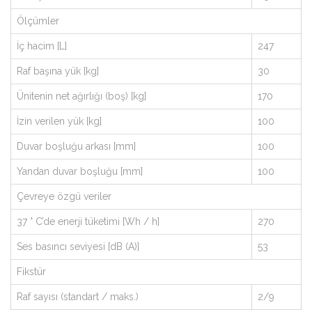
Ölçümler
İç hacim [L]
247
Raf başına yük [kg]
30
Ünitenin net ağırlığı (boş) [kg]
170
İzin verilen yük [kg]
100
Duvar boşluğu arkası [mm]
100
Yandan duvar boşluğu [mm]
100
Çevreye özgü veriler
37 ° C’de enerji tüketimi [Wh / h]
270
Ses basıncı seviyesi [dB (A)]
53
Fikstür
Raf sayısı (standart / maks.)
2/9