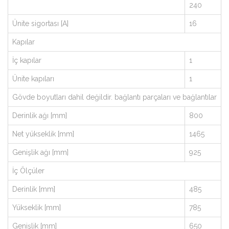
240
Ünite sigortası [A]
16
Kapılar
İç kapılar
1
Ünite kapıları
1
Gövde boyutları dahil değildir. bağlantı parçaları ve bağlantılar
Derinlik ağı [mm]
800
Net yükseklik [mm]
1465
Genişlik ağı [mm]
925
İç Ölçüler
Derinlik [mm]
485
Yükseklik [mm]
785
Genişlik [mm]
650