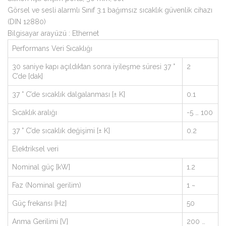
Görsel ve sesli alarmlı Sınıf 3.1 bağımsız sıcaklık güvenlik cihazı
(DIN 12880)
Bilgisayar arayüzü : Ethernet
Performans Veri Sıcaklığı
30 saniye kapı açıldıktan sonra iyileşme süresi 37 °
2
C’de [dak]
37 ° C’de sıcaklık dalgalanması [± K]
0.1
Sıcaklık aralığı
-5 … 100
37 ° C’de sıcaklık değişimi [± K]
0.2
Elektriksel veri
Nominal güç [kW]
1.2
Faz (Nominal gerilim)
1 ~
Güç frekansı [Hz]
50
Anma Gerilimi [V]
200 …