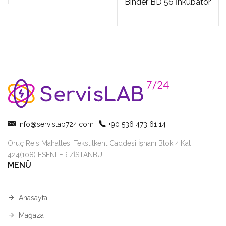
Binder BD 56 İnkübatör
info@servislab724.com
+90 536 473 61 14
Oruç Reis Mahallesi Tekstilkent Caddesi İşhanı Blok 4.Kat
424(108) ESENLER /İSTANBUL
MENÜ
Anasayfa
Mağaza