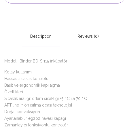
Description
Reviews (0)
Model : Binder BD-S 115 İnkübatör
Kolay kullanım
Hassas sıcaklık kontrolü
Basit ve ergonomik kapı açma
Özellikleri
Sıcaklık aralığı: ortam sıcaklığı +5 ° C ila 70 ° C
APT.line ™ ön ısıtma odası teknolojisi
Doğal konveksiyon
Ayarlanabilir egzoz havası kapağı
Zamanlayıcı fonksiyonlu kontrolör