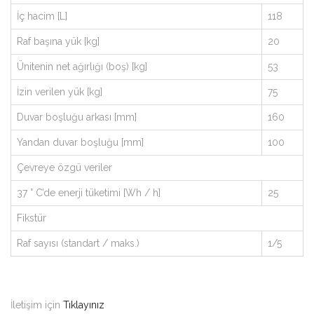
İç hacim [L]
118
Raf başına yük [kg]
20
Ünitenin net ağırlığı (boş) [kg]
53
İzin verilen yük [kg]
75
Duvar boşluğu arkası [mm]
160
Yandan duvar boşluğu [mm]
100
Çevreye özgü veriler
37 ° C’de enerji tüketimi [Wh / h]
25
Fikstür
Raf sayısı (standart / maks.)
1/5
İletişim için
Tıklayınız