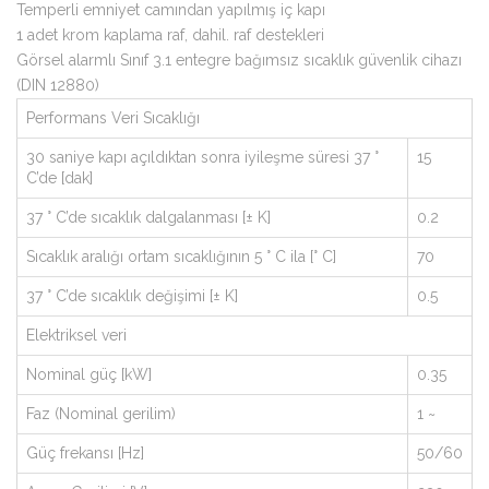
Temperli emniyet camından yapılmış iç kapı
1 adet krom kaplama raf, dahil. raf destekleri
Görsel alarmlı Sınıf 3.1 entegre bağımsız sıcaklık güvenlik cihazı
(DIN 12880)
Performans Veri Sıcaklığı
30 saniye kapı açıldıktan sonra iyileşme süresi 37 °
15
C’de [dak]
37 ° C’de sıcaklık dalgalanması [± K]
0.2
Sıcaklık aralığı ortam sıcaklığının 5 ° C ila [° C]
70
37 ° C’de sıcaklık değişimi [± K]
0.5
Elektriksel veri
Nominal güç [kW]
0.35
Faz (Nominal gerilim)
1 ~
Güç frekansı [Hz]
50/60