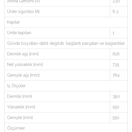
Anma Gerilimi [V]
230
Ünite sigortası [A]
6.3
Kapılar
Ünite kapıları
1
Gövde boyutları dahil değildir. bağlantı parçaları ve bağlantılar
Derinlik ağı [mm]
616
Net yükseklik [mm]
735
Genişlik ağı [mm]
764
İç Ölçüler
Derinlik [mm]
390
Yükseklik [mm]
550
Genişlik [mm]
550
Ölçümler