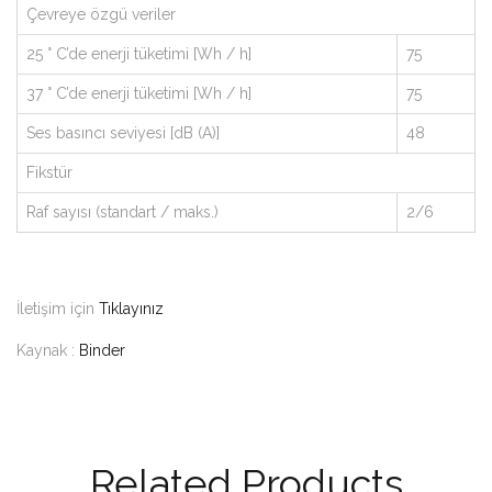
Çevreye özgü veriler
25 ° C’de enerji tüketimi [Wh / h]
75
37 ° C’de enerji tüketimi [Wh / h]
75
Ses basıncı seviyesi [dB (A)]
48
Fikstür
Raf sayısı (standart / maks.)
2/6
İletişim için
Tıklayınız
Kaynak :
Binder
Related Products