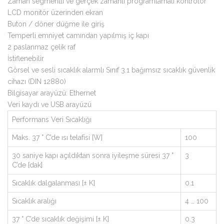
Zaman segmentli ve gerçek zamanlı programlamalı kontrolör
LCD monitör üzerinden ekran
Buton / döner düğme ile giriş
Temperli emniyet camından yapılmış iç kapı
2 paslanmaz çelik raf
İstiflenebilir
Görsel ve sesli sıcaklık alarmlı Sınıf 3.1 bağımsız sıcaklık güvenlik
cihazı (DIN 12880)
Bilgisayar arayüzü: Ethernet
Veri kaydı ve USB arayüzü
Performans Veri Sıcaklığı
Maks. 37 ° C’de ısı telafisi [W]
100
30 saniye kapı açıldıktan sonra iyileşme süresi 37 °
3
C’de [dak]
Sıcaklık dalgalanması [± K]
0.1
Sıcaklık aralığı
4 … 100
37 ° C’de sıcaklık değişimi [± K]
0.3