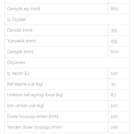
Genişlik ağı [mm]
860
İç Ölçüler
Derinlik [mm]
355
Yükseklik [mm]
455
Genişlik [mm]
600
Ölçümler
İç hacim [L]
102
Raf başına yük [kg]
30
Ünitenin net ağırlığı (boş) [kg]
83
İzin verilen yük [kg]
100
Duvar boşluğu arkası [mm]
100
Yandan duvar boşluğu [mm]
240