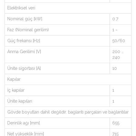
Elektriksel veri
Nominal güç [kW]
0.7
Faz (Nominal gerilim)
1 ~
Güç frekansı [Hz]
50/60
Anma Gerilimi [V]
200 …
240
Ünite sigortası [A]
10
Kapılar
İç kapılar
1
Ünite kapıları
1
Gövde boyutları dahil değildir. bağlantı parçaları ve bağlantılar
Derinlik ağı [mm]
655
Net yükseklik [mm]
715