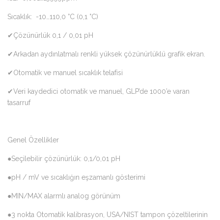
Sıcaklık: -10…110,0 °C (0,1 °C)
✔Çözünürlük 0,1 / 0,01 pH
✔Arkadan aydınlatmalı renkli yüksek çözünürlüklü grafik ekran.
✔Otomatik ve manuel sıcaklık telafisi
✔Veri kaydedici otomatik ve manuel, GLP’de 1000’e varan
tasarruf
Genel Özellikler
●Seçilebilir çözünürlük: 0,1/0,01 pH
●pH / mV ve sıcaklığın eşzamanlı gösterimi
●MIN/MAX alarmlı analog görünüm
●3 nokta Otomatik kalibrasyon, USA/NIST tampon çözeltilerinin