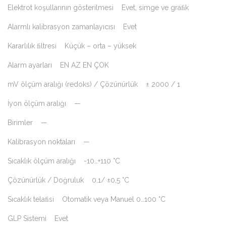
Elektrot koşullarının gösterilmesi Evet, simge ve graﬁk
Alarmlı kalibrasyon zamanlayıcısı Evet
Kararlılık ﬁltresi Küçük – orta – yüksek
Alarm ayarları EN AZ EN ÇOK
mV ölçüm aralığı (redoks) / Çözünürlük ± 2000 / 1
İyon ölçüm aralığı —
Birimler —
Kalibrasyon noktaları —
Sıcaklık ölçüm aralığı -10…+110 °C
Çözünürlük / Doğruluk 0.1/ ±0,5 °C
Sıcaklık telaﬁsi Otomatik veya Manuel 0…100 °C
GLP Sistemi Evet