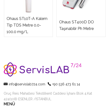
Ohaus ST10T-A Kalem
Ohaus ST400D DO
Tip TDS Metre 0.0-
Taşınabilir Ph Metre
100.0 mg/L
info@servislab724.com
+90 536 473 61 14
Oruç Reis Mahallesi Tekstilkent Caddesi İşhanı Blok 4.Kat
424(108) ESENLER /İSTANBUL
MENÜ