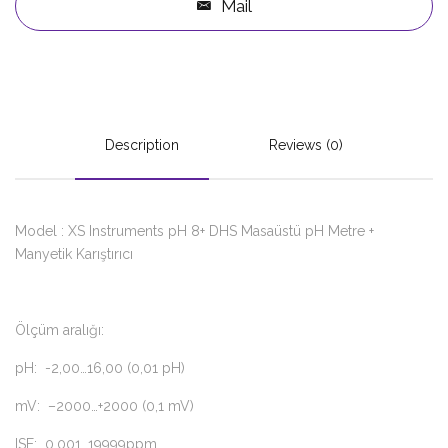
Mail
Description
Reviews (0)
Model : XS Instruments pH 8+ DHS Masaüstü pH Metre +
Manyetik Karıştırıcı
Ölçüm aralığı:
pH: -2,00…16,00 (0,01 pH)
mV: –2000…+2000 (0,1 mV)
ISE: 0,001…19999ppm