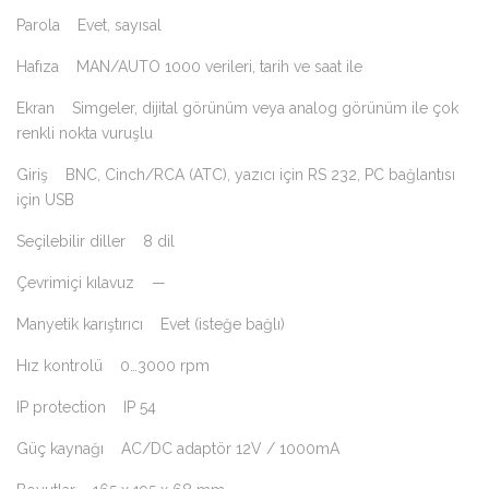
Parola Evet, sayısal
Hafıza MAN/AUTO 1000 verileri, tarih ve saat ile
Ekran Simgeler, dijital görünüm veya analog görünüm ile çok
renkli nokta vuruşlu
Giriş BNC, Cinch/RCA (ATC), yazıcı için RS 232, PC bağlantısı
için USB
Seçilebilir diller 8 dil
Çevrimiçi kılavuz —
Manyetik karıştırıcı Evet (isteğe bağlı)
Hız kontrolü 0…3000 rpm
IP protection IP 54
Güç kaynağı AC/DC adaptör 12V / 1000mA