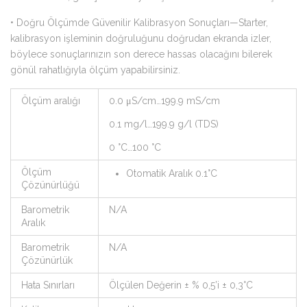
• Doğru Ölçümde Güvenilir Kalibrasyon Sonuçları—Starter,
kalibrasyon işleminin doğruluğunu doğrudan ekranda izler,
böylece sonuçlarınızın son derece hassas olacağını bilerek
gönül rahatlığıyla ölçüm yapabilirsiniz.
Ölçüm aralığı
0.0 μS/cm…199.9 mS/cm
0.1 mg/l…199.9 g/l (TDS)
0 °C…100 °C
Ölçüm
Otomatik Aralık 0.1°C
Çözünürlüğü
Barometrik
N/A
Aralık
Barometrik
N/A
Çözünürlük
Hata Sınırları
Ölçülen Değerin ± % 0,5’i ± 0,3°C