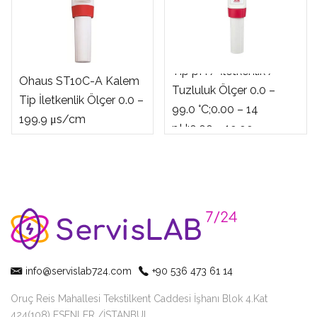
Ohaus ST20M-C Kalem
Tip pH / İletkenlik /
Ohaus ST10C-A Kalem
Tuzluluk Ölçer 0.0 –
Tip İletkenlik Ölçer 0.0 –
99.0 °C;0.00 – 14
199.9 μs/cm
pH;0.00 – 19.99
ms/cm;0.0 – 10.0ppt
info@servislab724.com
+90 536 473 61 14
Oruç Reis Mahallesi Tekstilkent Caddesi İşhanı Blok 4.Kat
424(108) ESENLER /İSTANBUL