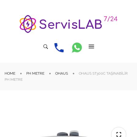
HOME
PH METRE
OHAUS
OHAUS ST300C TAŞINABILIR
PH METRE