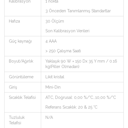
Kalibrasyon
1 nokta
3 Önceden Tanımlanmış Standartlar
Hafıza
30 Ölçüm
Son Kalibrasyon Verileri
Güç kaynağı
4 AAA
> 250 Çalışma Saati
Boyut/Ağırlık
Yaklaşık 90 W × 150 Dx 35 Y mm / 0.16
kg(Piller Olmadan)
Görüntüleme
Likit kristal
Giriş
Mini-Din
Sıcaklık Telafisi
ATC, Doğrusal: 0,00 %/°C…10,00 %/°C
Referans Sıcaklık: 20 & 25 °C
Tuzluluk
N/A
Telafisi