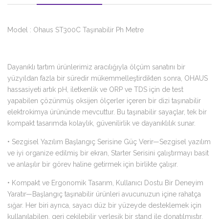
Model : Ohaus ST300C Taşınabilir Ph Metre
Dayanıklı tartım ürünlerimiz aracılığıyla ölçüm sanatını bir
yüzyıldan fazla bir süredir mükemmelleştirdikten sonra, OHAUS
hassasiyeti artık pH, iletkenlik ve ORP ve TDS için de test
yapabilen çözünmüş oksijen ölçerler içeren bir dizi taşınabilir
elektrokimya ürününde mevcuttur. Bu taşınabilir sayaçlar, tek bir
kompakt tasarımda kolaylık, güvenilirlik ve dayanıklılık sunar.
• Sezgisel Yazılım Başlangıç Serisine Güç Verir—Sezgisel yazılım
ve iyi organize edilmiş bir ekran, Starter Serisini çalıştırmayı basit
ve anlaşılır bir görev haline getirmek için birlikte çalışır.
• Kompakt ve Ergonomik Tasarım, Kullanıcı Dostu Bir Deneyim
Yaratır—Başlangıç taşınabilir ürünleri avucunuzun içine rahatça
sığar. Her biri ayrıca, sayacı düz bir yüzeyde desteklemek için
kullanılabilen, geri çekilebilir yerleşik bir stand ile donatılmıştır.